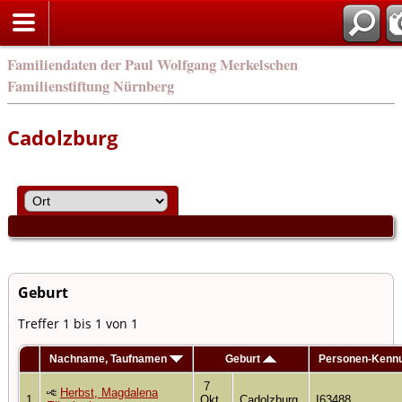
eng
Familiendaten der Paul Wolfgang Merkelschen
Familienstiftung Nürnberg
Cadolzburg
Geburt
Treffer 1 bis 1 von 1
Nachname, Taufnamen
Geburt
Personen-Kenn
7
Herbst, Magdalena
1
Okt
Cadolzburg
I63488