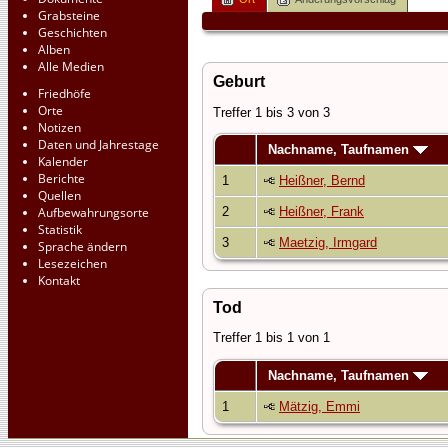
Grabsteine
Geschichten
Alben
Alle Medien
Geburt
Friedhöfe
Orte
Treffer 1 bis 3 von 3
Notizen
Daten und Jahrestage
Nachname, Taufnamen
Kalender
Berichte
1
Heißner, Bernd
Quellen
Aufbewahrungsorte
2
Heißner, Frank
Statistik
3
Maetzig, Irmgard
Sprache ändern
Lesezeichen
Kontakt
Tod
Treffer 1 bis 1 von 1
Nachname, Taufnamen
1
Mätzig, Emmi