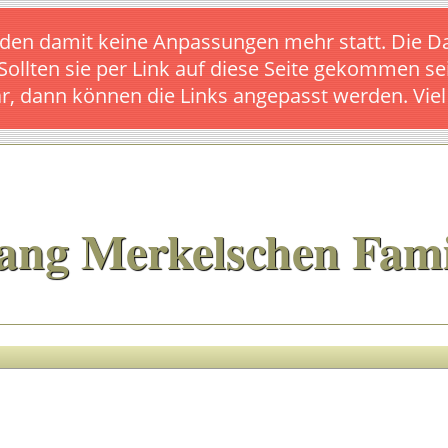
s finden damit keine Anpassungen mehr statt. Die
 Sollten sie per Link auf diese Seite gekommen se
ar, dann können die Links angepasst werden. Vie
ang Merkelschen Fami