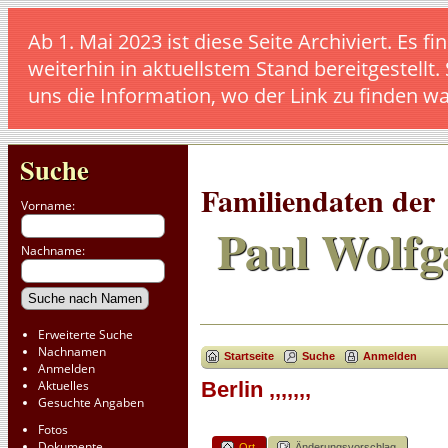
Ab 1. Mai 2023 ist diese Seite Archiviert. E
weiterhin in aktuellstem Stand bereitgestellt.
uns die Information, wo der Link zu finden w
Suche
Familiendaten der
Vorname:
Paul Wolfg
Nachname:
Erweiterte Suche
Nachnamen
Startseite
Suche
Anmelden
Anmelden
Aktuelles
Berlin ,,,,,,,
Gesuchte Angaben
Fotos
Dokumente
Ort
Änderungsvorschlag