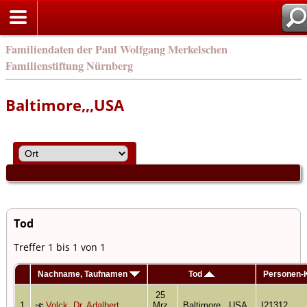
Familiendaten der Paul Wolfgang Merkelschen
Familienstiftung Nürnberg
Baltimore,,,USA
Tod
Treffer 1 bis 1 von 1
Nachname, Taufnamen
Tod
Personen-
25
1
Volck, Dr. Adalbert
Mrz
Baltimore,,,USA
I21312