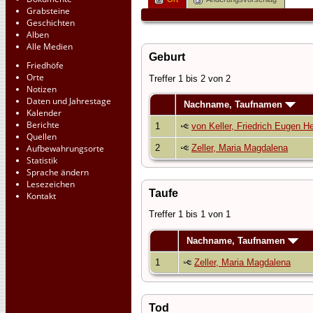
Grabsteine
Geschichten
Alben
Alle Medien
Geburt
Friedhöfe
Orte
Treffer 1 bis 2 von 2
Notizen
Daten und Jahrestage
Nachname, Taufnamen
Kalender
Berichte
1
von Keller, Friedrich Eugen He
Quellen
Aufbewahrungsorte
2
Zeller, Maria Magdalena
Statistik
Sprache ändern
Lesezeichen
Taufe
Kontakt
Treffer 1 bis 1 von 1
Nachname, Taufnamen
1
Zeller, Maria Magdalena
Tod