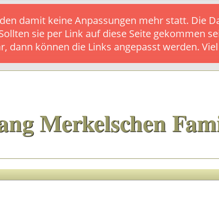
s finden damit keine Anpassungen mehr statt. Die
 Sollten sie per Link auf diese Seite gekommen se
ar, dann können die Links angepasst werden. Vie
ang Merkelschen Fami