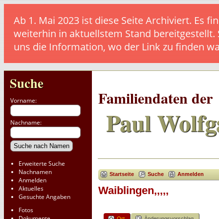
Ab 1. Mai 2023 ist diese Seite Archiviert. E
weiterhin in aktuellstem Stand bereitgestellt.
uns die Information, wo der Link zu finden w
Suche
Familiendaten der
Vorname:
Paul Wolfg
Nachname:
Erweiterte Suche
Nachnamen
Startseite
Suche
Anmelden
Anmelden
Aktuelles
Waiblingen,,,,,
Gesuchte Angaben
Fotos
Dokumente
Ort
Änderungsvorschlag