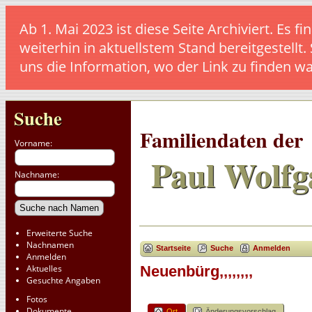
Ab 1. Mai 2023 ist diese Seite Archiviert. E
weiterhin in aktuellstem Stand bereitgestellt.
uns die Information, wo der Link zu finden w
Suche
Familiendaten der
Vorname:
Paul Wolfg
Nachname:
Erweiterte Suche
Nachnamen
Startseite
Suche
Anmelden
Anmelden
Aktuelles
Neuenbürg,,,,,,,,
Gesuchte Angaben
Fotos
Dokumente
Ort
Änderungsvorschlag