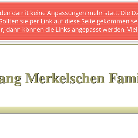
s finden damit keine Anpassungen mehr statt. Die
 Sollten sie per Link auf diese Seite gekommen se
ar, dann können die Links angepasst werden. Vie
ang Merkelschen Fami