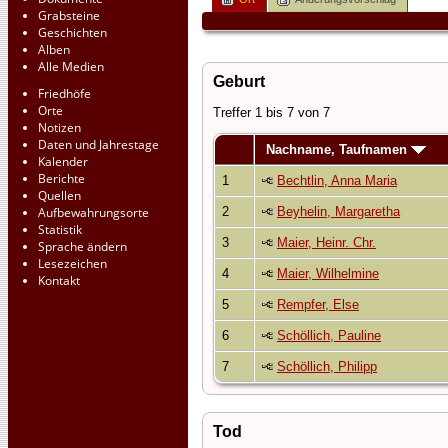
Grabsteine
Geschichten
Alben
Alle Medien
Geburt
Friedhöfe
Orte
Treffer 1 bis 7 von 7
Notizen
Daten und Jahrestage
Nachname, Taufnamen
Kalender
Berichte
1
Bechtlin, Anna Maria
Quellen
Aufbewahrungsorte
2
Beyhelin, Margaretha
Statistik
3
Maier, Heinr. Chr.
Sprache ändern
Lesezeichen
4
Maier, Wilhelmine
Kontakt
5
Rempfer, Else
6
Schöllich, Pauline
7
Schöllich, Philipp
Tod