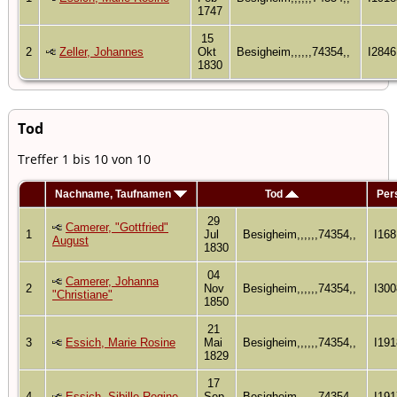
1747
15
2
Zeller, Johannes
Okt
Besigheim,,,,,,74354,,
I2846
1830
Tod
Treffer 1 bis 10 von 10
Nachname, Taufnamen
Tod
Per
29
Camerer, "Gottfried"
1
Jul
Besigheim,,,,,,74354,,
I168
August
1830
04
Camerer, Johanna
2
Nov
Besigheim,,,,,,74354,,
I300
"Christiane"
1850
21
3
Essich, Marie Rosine
Mai
Besigheim,,,,,,74354,,
I191
1829
17
4
Essich, Sibille Regine
Sep
Besigheim,,,,,,74354,,
I191