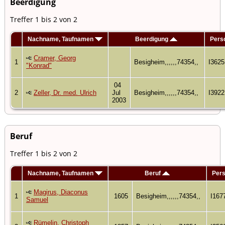
Beerdigung
Treffer 1 bis 2 von 2
Nachname, Taufnamen
Beerdigung
Pers
Cramer, Georg
1
Besigheim,,,,,,74354,,
I3625
"Konrad"
04
2
Zeller, Dr. med. Ulrich
Jul
Besigheim,,,,,,74354,,
I3922
2003
Beruf
Treffer 1 bis 2 von 2
Nachname, Taufnamen
Beruf
Per
Magirus, Diaconus
1
1605
Besigheim,,,,,,74354,,
I167
Samuel
Rümelin, Christoph