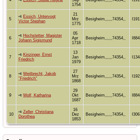
1754
21
Essich, Untervogt
5
Mrz
Besigheim,,,,,,74354,,
I191
Victor Stephan
1775
05
Hochstetter, Magister
6
Apr
Besigheim,,,,,,74354,,
I884
Johann Sigismund
1718
13
Kinzinger, Ernst
7
Jan
Besigheim,,,,,,74354,,
I134
Friedrich
1979
27
Weitbrecht, Jakob
8
Mrz
Besigheim,,,,,,74354,,
I192
"Friedrich"
1868
29
9
Wolf, Katharina
Okt
Besigheim,,,,,,74354,,
I884
1687
16
Zeller, Christiana
10
Dez
Besigheim,,,,,,74354,,
I306
Dorothea
1853