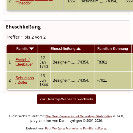
2
1857
Besigheim,,,,,,74354,,
I356
"Theodor"
Eheschließung
Treffer 1 bis 2 von 2
Familie
Eheschließung
Familien-Kennung
12
Essich /
1
Jan
Besigheim,,,,,,74354,,
F8361
Cleebauer
1740
13
Schumann
2
Jun
Besigheim,,,,,,74354,,
F7011
/ Zeller
1844
Zur Desktop-Webseite wechseln
Diese Website läuft mit
v. 14.0,
The Next Generation of Genealogy Sitebuilding
programmiert von Darrin Lythgoe © 2001-2026.
Betreut von
.
Paul Wolfgang Merkelsche Familienstiftung