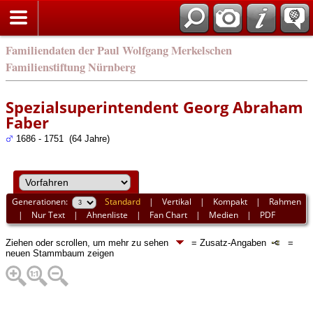
english
Familiendaten der Paul Wolfgang Merkelschen
Familienstiftung Nürnberg
Spezialsuperintendent Georg Abraham
Faber
1686 - 1751 (64 Jahre)
Generationen:
Standard
|
Vertikal
|
Kompakt
|
Rahmen
|
Nur Text
|
Ahnenliste
|
Fan Chart
|
Medien
|
PDF
Ziehen oder scrollen, um mehr zu sehen
= Zusatz-Angaben
=
neuen Stammbaum zeigen