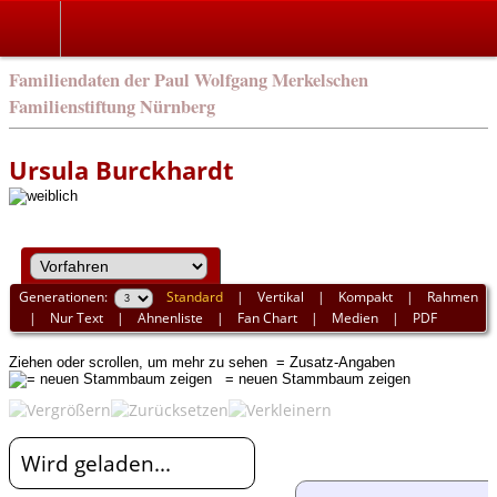
english
Familiendaten der Paul Wolfgang Merkelschen
Familienstiftung Nürnberg
Ursula Burckhardt
Generationen:
Standard
|
Vertikal
|
Kompakt
|
Rahmen
|
Nur Text
|
Ahnenliste
|
Fan Chart
|
Medien
|
PDF
Ziehen oder scrollen, um mehr zu sehen
= Zusatz-Angaben
= neuen Stammbaum zeigen
Wird geladen...