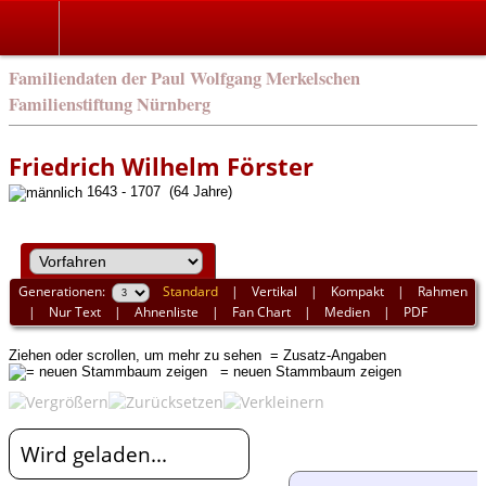
english
Familiendaten der Paul Wolfgang Merkelschen
Familienstiftung Nürnberg
Friedrich Wilhelm Förster
1643 - 1707 (64 Jahre)
Generationen:
Standard
|
Vertikal
|
Kompakt
|
Rahmen
|
Nur Text
|
Ahnenliste
|
Fan Chart
|
Medien
|
PDF
Ziehen oder scrollen, um mehr zu sehen
= Zusatz-Angaben
= neuen Stammbaum zeigen
Wird geladen...