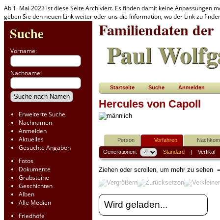
Ab 1. Mai 2023 ist diese Seite Archiviert. Es finden damit keine Anpassungen m
geben Sie den neuen Link weiter oder uns die Information, wo der Link zu find
Familiendaten der
Suche
Paul Wolfg
Vorname:
Nachname:
Startseite
Suche
Anmelden
Hercules von Capoll
Erweiterte Suche
Nachnamen
Anmelden
Aktuelles
Person
Vorfahren
Nachko
Gesuchte Angaben
Generationen:
Standard
|
Vertikal
Fotos
Dokumente
Ziehen oder scrollen, um mehr zu sehen
=
Grabsteine
Geschichten
Alben
Alle Medien
Wird geladen...
Friedhöfe