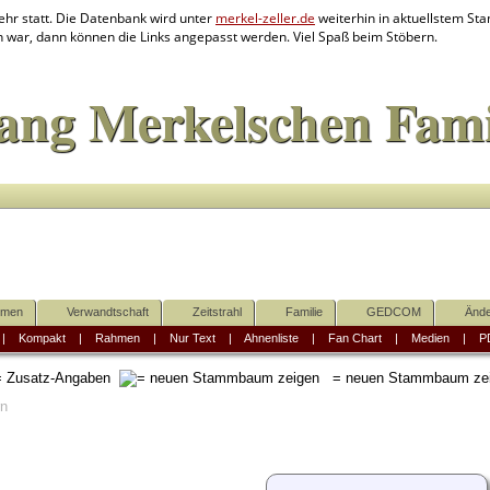
ehr statt. Die Datenbank wird unter
merkel-zeller.de
weiterhin in aktuellstem Stan
en war, dann können die Links angepasst werden. Viel Spaß beim Stöbern.
ang Merkelschen Fami
mmen
Verwandtschaft
Zeitstrahl
Familie
GEDCOM
Ände
|
Kompakt
|
Rahmen
|
Nur Text
|
Ahnenliste
|
Fan Chart
|
Medien
|
P
 Zusatz-Angaben
= neuen Stammbaum ze