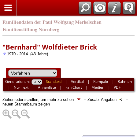
english
Familiendaten der Paul Wolfgang Merkelschen
Familienstiftung Nürnberg
"Bernhard" Wolfdieter Brick
1970 - 2014 (43 Jahre)
Generationen:
Standard
|
Vertikal
|
Kompakt
|
Rahmen
|
Nur Text
|
Ahnenliste
|
Fan Chart
|
Medien
|
PDF
Ziehen oder scrollen, um mehr zu sehen
= Zusatz-Angaben
=
neuen Stammbaum zeigen