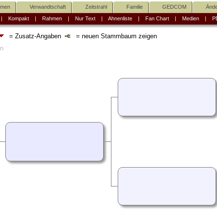
mmen
Verwandtschaft
Zeitstrahl
Familie
GEDCOM
Ände
|
Kompakt
|
Rahmen
|
Nur Text
|
Ahnenliste
|
Fan Chart
|
Medien
|
P
= Zusatz-Angaben
= neuen Stammbaum zeigen