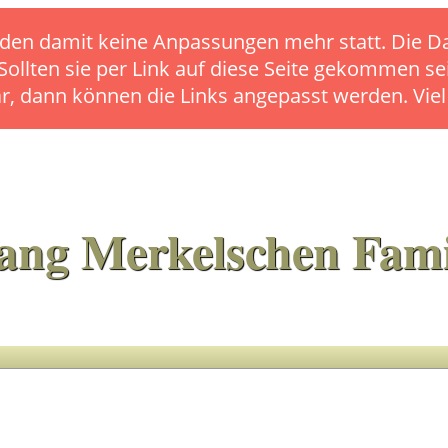
s finden damit keine Anpassungen mehr statt. Die
 Sollten sie per Link auf diese Seite gekommen se
ar, dann können die Links angepasst werden. Vie
ang Merkelschen Fami