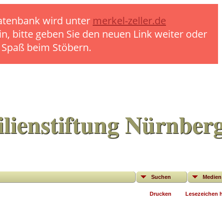
 Datenbank wird unter
merkel-zeller.de
in, bitte geben Sie den neuen Link weiter oder
l Spaß beim Stöbern.
lienstiftung Nürnber
Suchen
Medien
Drucken
Lesezeichen 