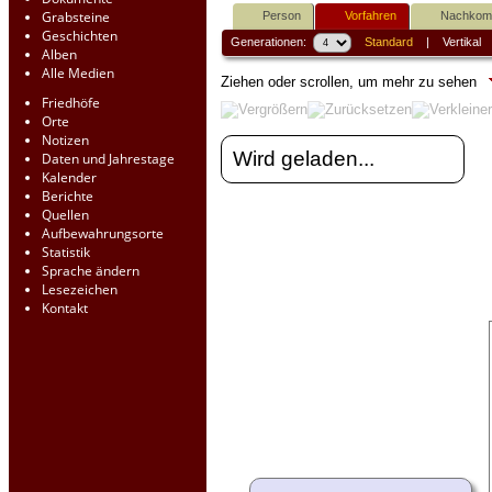
Grabsteine
Person
Vorfahren
Nachko
Geschichten
Generationen:
Standard
|
Vertikal
Alben
Alle Medien
Ziehen oder scrollen, um mehr zu sehen
Friedhöfe
Orte
Notizen
Wird geladen...
Daten und Jahrestage
Kalender
Berichte
Quellen
Aufbewahrungsorte
Statistik
Sprache ändern
Lesezeichen
Kontakt