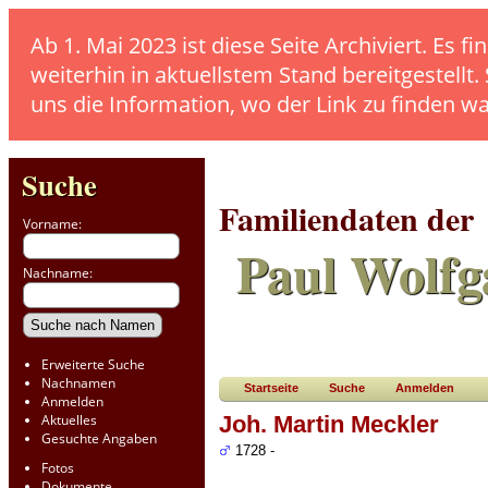
Ab 1. Mai 2023 ist diese Seite Archiviert. E
weiterhin in aktuellstem Stand bereitgestellt.
uns die Information, wo der Link zu finden w
Suche
Familiendaten der
Vorname:
Paul Wolfg
Nachname:
Erweiterte Suche
Nachnamen
Startseite
Suche
Anmelden
Anmelden
Aktuelles
Joh. Martin Meckler
Gesuchte Angaben
1728 -
Fotos
Dokumente