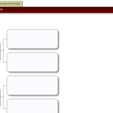
rungsvorschlag
DF