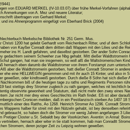
2/9441
ngen von EDUARD MERKEL (IV-10.03.07) über frühe Merkel-Vorfahren (alphab
ch Anmerkungen von A. Mez und neuere Literatur;
nschrift übertragen von Gerhard Merkel;
 und ins Ahnenprogramm eingefügt von Eberhard Brick (2004)
lechterbuch Merkelsche Bibliothek Nr. 251 Germ. Mus.
 Christi 1200 hat gelebt Gerhardt vom Reichenbach Ritter, und uf dem Sc
 haben von Kayßer Conradt dem dritten daß Wappen mit den Lilies und die Rei
 meher ins H. Landt gefahren, und daselbst gestorben. Der ander Sohn Conr
 gedachtem seinem Schweher zue Nbg gehabt. Mitt dießer Waldtstromerin hat
 Schul gangen, hat man sie insgemein, so woll alß die Waltstromerischen K
ß hernach eben darumb die Waldtstromer von ihrem Forstampt zum untersch
Alß aber die Waldtstromerin gestorben, hatt dießer Conradt Stromer in ander
itter ehe eine HELLWEGIN genommen und mit ihr auch 15 Kinter, und also in 
ter geweßen, oder kindtsweiß gestorben. Durch dieße 8 Söhn hat sich dießer Al
e Nachkommen biß uf die heutigen tage zu raths und Regiments Personen rühml
19 fast stettigs drey Stromer zugleich zu rath gangen, welches nit leichtlich
tentig observirte gewonheit und Statutum, daß nicht mehr den zwey eines 
tem Jar nicht mer drey eines Geschlechts im Rath findet. Eß ist aber darau
rnbergischen Cronicen melden, daß in ein Pestilanzisch sterben Ao 1407 18 S
muttlich einer des Ratths, Ao 1268. Heinrich Stromer Ao 1296. Conradt Strom
es Wappens halber für streit mit den Nützeln gehabt, ist bey denselben referi
d gebraucht, so haben doch die Stromer vor wenig Jahren angefangen 3 Lilien
 im Pretiger Closter u.St. Sebaldt bey der Voorkürchen. Aventin: in Annal: Boi
vertrieben, hernach aber witer in tie statt kommen, hab man Conradtt Strome
hen Stromern, deren jeziger Zeit zu Leipzig wohnen geweßen.