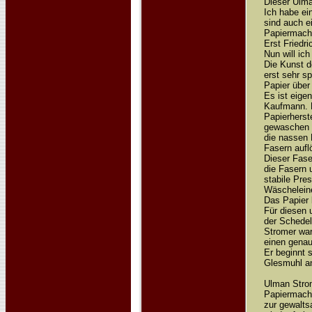
Dieser Ulma
Ich habe ei
sind auch e
Papiermache
Erst Friedr
Nun will ic
Die Kunst d
erst sehr s
Papier über
Es ist eige
Kaufmann. E
Papierherst
gewaschen 
die nassen 
Fasern aufl
Dieser Fase
die Fasern 
stabile Pre
Wäschelein
Das Papier 
Für diesen 
der Schedel
Stromer war
einen genau
Er beginnt 
Glesmuhl an
Ulman Strom
Papiermache
zur gewalts