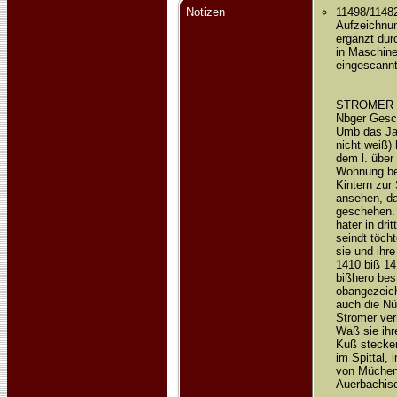
Notizen
11498/1148
Aufzeichnu
ergänzt dur
in Maschine
eingescannt
STROMER
Nbger Gesch
Umb das Jar
nicht weiß)
dem l. über
Wohnung bey
Kintern zur
ansehen, da
geschehen. 
hater in dr
seindt töch
sie und ihr
1410 biß 14
bißhero bes
obangezeich
auch die Nü
Stromer ver
Waß sie ihr
Kuß stecken
im Spittal,
von Müchen 
Auerbachisc