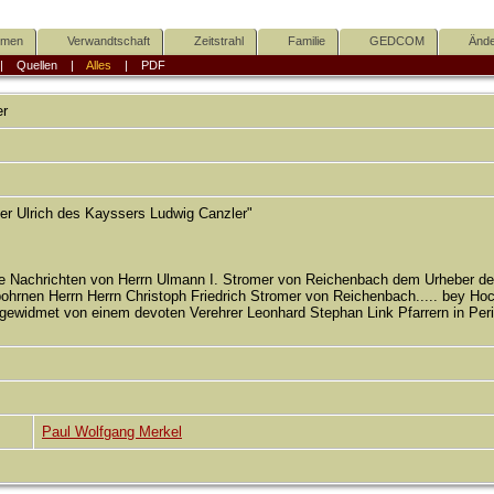
mmen
Verwandtschaft
Zeitstrahl
Familie
GEDCOM
Ände
|
Quellen
|
Alles
|
PDF
er
er Ulrich des Kayssers Ludwig Canzler"
 Nachrichten von Herrn Ulmann I. Stromer von Reichenbach dem Urheber de
hrnen Herrn Herrn Christoph Friedrich Stromer von Reichenbach..... bey Ho
 gewidmet von einem devoten Verehrer Leonhard Stephan Link Pfarrern in Peri
Paul Wolfgang Merkel