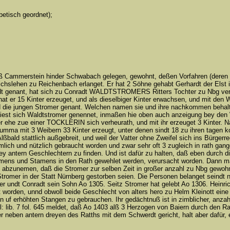
etisch geordnet);
hloß Cammerstein hinder Schwabach gelegen, gewohnt, deßen Vorfahren (der
chslehen zu Reichenbach erlanget. Er hat 2 Söhne gehabt Gerhardt der Elst i
adt genant, hat sich zu Conradt WALDTSTROMERS Ritters Tochter zu Nbg verh
 er 15 Kinter erzeuget, und als dieselbiger Kinter erwachsen, und mit den 
ind die jungen Stromer genant. Welchen namen sie und ihre nachkommen behal
iest sich Waldtstromer genennet, inmaßen hie oben auch anzeigung bey den
er ehe zue einer TOCKLERIN sich verheurath, und mit ihr erzeuget 3 Kinter. 
Summa mit 3 Weibern 33 Kinter erzeugt, unter denen sindt 18 zu ihren tagen
ßbald stattlich außgebreit, und weil der Vatter ohne Zweifel sich ins Bürgerre
ich und nützlich gebraucht worden und zwar sehr oft 3 zugleich in rath gan
 bey antern Geschlechtern zu finden. Und ist dafür zu halten, daß eben durch 
Namens und Stamens in den Rath gewehlet werden, verursacht worden. Dann 
ß abzunemen, daß die Stromer zur selben Zeit in großer anzahl zu Nbg gewoh
tromer in der Statt Nürnberg gestorben seien. Die Personen belanget seindt 
er undt Conradt sein Sohn Ao 1305. Seitz Stromer hat gelebt Ao 1306. Heinri
rt worden, unnd obwoll beide Geschlecht von alters hero zu Helm Kleinott eine
 uf erhöhten Stangen zu gebrauchen. Ihr gedächtnuß ist in zimblicher, anzah
rol: lib. 7 fol. 645 meldet, daß Ao 1403 alß 3 Herzogen von Baiern durch den R
r neben antern dreyen des Ratths mit dem Schwerdt gericht, halt aber dafür, 