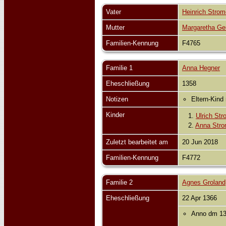
Vater
Heinrich Stro
Mutter
Margaretha G
Familien-Kennung
F4765
Familie 1
Anna Hegner
Eheschließung
1358
Notizen
Eltern-Kind
Kinder
1.
Ulrich Str
2.
Anna Stro
Zuletzt bearbeitet am
20 Jun 2018
Familien-Kennung
F4772
Familie 2
Agnes Groland
Eheschließung
22 Apr 1366
Anno dm 136