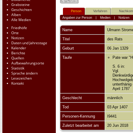
Grabsteine
Geschichten
Person
Vorfahren
Nachko
Alben
Angaben zur Person
|
Medien
|
Notizen
Alle Medien
Friedhöfe
Name
Ulmann
Strom
Orte
Notizen
Titel
des Rats
Daten und Jahrestage
Kalender
Geburt
06 Jan 1329
Berichte
Taufe
Pate war "H
Quellen
Aufbewahrungsorte
S. 6 in:
Statistik
Vgl.
Sprache ändern
Denkwürdige
Lesezeichen
Hochwolgebo
Kontakt
unterthänig
April 1787
Geschlecht
männlich
Tod
03 Apr 1407
Personen-Kennung
I9441
Zuletzt bearbeitet am
20 Jun 2018