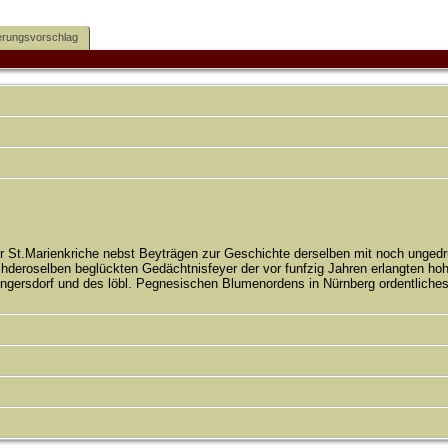
rungsvorschlag
r St.Marienkriche nebst Beyträgen zur Geschichte derselben mit noch unge
chderoselben beglückten Gedächtnisfeyer der vor funfzig Jahren erlangten h
ngersdorf und des löbl. Pegnesischen Blumenordens in Nürnberg ordentliches