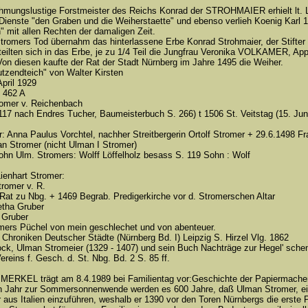
hmungslustige Forstmeister des Reichs Konrad der STROHMAIER erhielt lt. Le
n Dienste "den Graben und die Weiherstaette" und ebenso verlieh Koenig K
h" mit allen Rechten der damaligen Zeit.
romers Tod übernahm das hinterlassene Erbe Konrad Strohmaier, der Stifter d
 teilten sich in das Erbe, je zu 1/4 Teil die Jungfrau Veronika VOLKAMER
n diesen kaufte der Rat der Stadt Nürnberg im Jahre 1495 die Weiher.
tzendteich" von Walter Kirsten
 April 1929
 462 A
romer v. Reichenbach
117 nach Endres Tucher, Baumeisterbuch S. 266) t 1506 St. Veitstag (15. Jun
: Anna Paulus Vorchtel, nachher Streitbergerin Ortolf Stromer + 29.6.1498 Fr
an Stromer (nicht Ulman I Stromer)
hn Ulm. Stromers: Wolff Löffelholz besass S. 119 Sohn : Wolf
Lienhart Stromer:
tromer v. R.
Rat zu Nbg. + 1469 Begrab. Predigerkirche vor d. Stromerschen Altar
etha Gruber
 Gruber
mers Püchel von mein geschlechet und von abenteuer.
 Chroniken Deutscher Städte (Nürnberg Bd. I) Leipzig S. Hirzel Vlg. 1862
ock, Ulman Stromeier (1329 - 1407) und sein Buch Nachträge zur Hegel' sche
Vereins f. Gesch. d. St. Nbg. Bd. 2 S. 85 ff.
ERKEL trägt am 8.4.1989 bei Familientag vor:Geschichte der Papiermacher
 Jahr zur Sommersonnenwende werden es 600 Jahre, daß Ulman Stromer, ein 
r aus Italien einzuführen, weshalb er 1390 vor den Toren Nürnbergs die erste