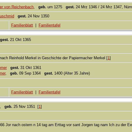
mer von Reichenbach
,
geb.
um 1275
gest.
24 Mrz 1346 / 24 Mrz 1347, Nürnb
euschmid
gest.
24 Nov 1350
Familienblatt
|
Familientafel
gest.
21 Okt 1365
 nach Reinhold Merkel in Geschichte der Papiermacher Merkel [
1
]
omer
gest.
31 Okt 1361
mer
,
geb.
09 Sep 1364
gest.
1400 (Alter 35 Jahre)
Familienblatt
|
Familientafel
,
geb.
25 Nov 1351 [
1
]
6 Jor nach ostern n 14 tag am Erttag vor sant Jorgen tag nam Ich zu der Ee