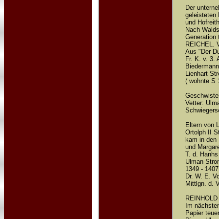
Der unterne
geleistete
und Hofreit
Nach Waldst
Generation
REICHEL. Vo
Aus "Der Du
Fr. K. v. 3.
Biedermann
Lienhart St
( wohnte S 
Geschwister
Vetter: Ulm
Schwiegerso
Eltern von 
Ortolph II S
kam in den 
und Margar
T. d. Hanhs
Ulman Stro
1349 - 1407
Dr. W. E. V
Mittlgn. d. 
REINHOLD M
Im nächsten
Papier teue