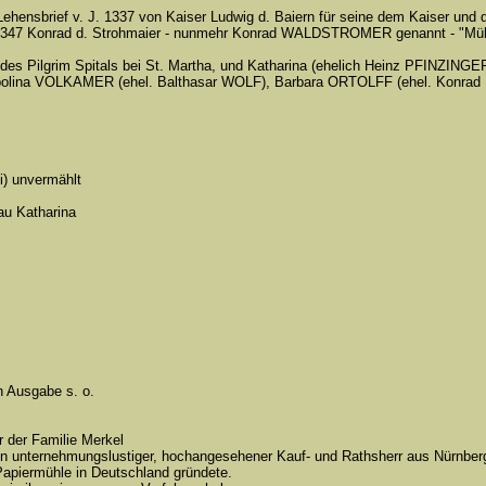
hensbrief v. J. 1337 von Kaiser Ludwig d. Baiern für seine dem Kaiser und 
arl 1347 Konrad d. Strohmaier - nunmehr Konrad WALDSTROMER genannt - "Mü
es Pilgrim Spitals bei St. Martha, und Katharina (ehelich Heinz PFINZINGER)
, Appolina VOLKAMER (ehel. Balthasar WOLF), Barbara ORTOLFF (ehel. Konra
i) unvermählt
au Katharina
n Ausgabe s. o.
 der Familie Merkel
unternehmungslustiger, hochangesehener Kauf- und Rathsherr aus Nürnberg,
 Papiermühle in Deutschland gründete.