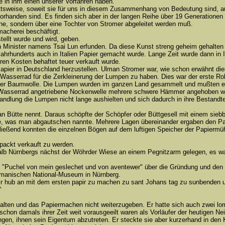
e in ihm einen unserer Vorfahren haben.
ttsweise, soweit sie für uns in diesem Zusammenhang von Bedeutung sind, au
orhanden sind. Es finden sich aber in der langen Reihe über 19 Generationen 
e, sondern über eine Tochter von Stromer abgeleitet werden muß.
macherei beschäftigt.
tellt wurde und wird, geben.
 Minister namens Tsai Lun erfunden. Da diese Kunst streng geheim gehalten 
ahrhunderts auch in Italien Papier gemacht wurde. Lange Zeit wurde dann in It
eren Kosten behaftet teuer verkauft wurde.
Papier in Deutschland herzustellen. Ulman Stromer war, wie schon erwähnt die
Wasserrad für die Zerkleinerung der Lumpen zu haben. Dies war der erste Roh
n oder Baumwolle. Die Lumpen wurden im ganzen Land gesammelt und mußten er
 Wasserrad angetriebene Nockenwelle mehrere schwere Hämmer angehoben w
andlung die Lumpen nicht lange aushielten und sich dadurch in ihre Bestandte
 man Bütte nennt. Daraus schöpfte der Schöpfer oder Büttgesell mit einem s
gte, was man abgautschen nannte. Mehrere Lagen übereinander ergaben den Pau
eßend konnten die einzelnen Bögen auf dem luftigen Speicher der Papiermüh
rpackt verkauft zu werden.
lb Nürnbergs nächst der Wöhrder Wiese an einem Pegnitzarm gelegen, es wa
l "Puchel von mein geslechet und von aventewer" über die Gründung und den 
ermanischen National-Museum in Nürnberg.
ir hub an mit dem ersten papir zu machen zu sant Johans tag zu sunbenden u
"
halten und das Papiermachen nicht weiterzugeben. Er hatte sich auch zwei l
schon damals ihrer Zeit weit vorausgeeilt waren als Vorläufer der heutigen N
en, ihnen sein Eigentum abzutreten. Er steckte sie aber kurzerhand in den Ke