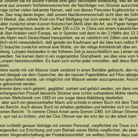
n Stromer hat für unsere Familie eine ganz besondere Bedeutung, weil wir all
nmal aus unserem Vorfahrenverzeichnis die Nachfolger von Stromer ausschni
inige sicher vielen bekannte Namen, weil von diesen Personen Kupferstiche v
r. Das mag daran liegen, daß unsere Nachkommenschaft nicht über die Söhn
ich Merkel, das zehnte Kind von Paul Wolfgang hat sich wieder mit der Papier
h aber zunächst einen kurzen historischen Abriß über die Art, wie Papier herges
es Papiermachens wurde im Jahre 105 n.Chr. in China von einem kaiserlichen
pät über Arabien nach Europa, wo in Spanien und dann in der 2.Hälfte des 13.J
 die Alpen nach Deutschland transportiert, wo es natürlich mit Zöllen und and
ntlich nicht verwunderlich, daß gerade ein Kaufmann auf die Idee kam selbst 
r brauchte zunächst einmal eine Mühle, um die nötige Antriebskraft über ein 
ellung. Lumpen bestanden in der früheren Zeit ja ausschließlich aus Leine
werden. Sie kamen dann in ein sogenanntes Stampfwerk, wo über eine vom
Lumpen herunterzufallen. Es kann sich sicher jeder vorstellen, daß diese Beh
östen.
rbrei wurde mit viel Wasser stark verdünnt in einen Behälter gebracht, den
und übergab sie dem Gautscher, der die nassen Papierblätter auf Filze able
sse geschoben wurde, um möglichst viel Wasser wieder auszupressen. Anschli
e getrocknet werden.
konnte dann noch geleimt, geglättet, sortiert und gefalzt werden, um dann ve
umfangreichen Prozeß benutzte Stromer eine schon vorhandene Mühle oberha
schen Weltchronik von 1493 ist uns sogar diese Abbildung überliefert.
 aber auch ein gewissenhafter Mann und schrieb in einem Buch mit dem Tite
en Bericht. Auch dieses Buch ist erhalten geblieben und befindet sich im G
seinen Bericht: "In nomine Christi Amen anno Domini 1390. Ich Ulman Strome
, ayn rad zu richten, und der Clos Obsser war der erst der zu der arbeit kam.
er schließt genaue Verträge mit seinem Personal, verpflichtet sie Treue zu 
rgesellen zur Errichtung und zum Betrieb seiner Mühle verpflichtet, die aber 
amen Vergesellschaftung der Produktionsmittel: sie wollten Stromer dazu zwing