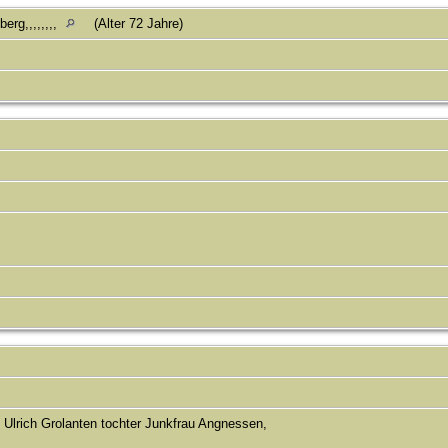
erg,,,,,,,,
(Alter 72 Jahre)
 Ulrich Grolanten tochter Junkfrau Angnessen,