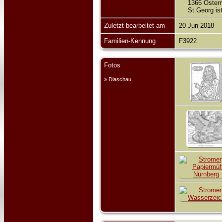
1366 Ostern 
St.Georg ist
Zuletzt bearbeitet am
20 Jun 2018
Familien-Kennung
F3922
Fotos
» Diaschau