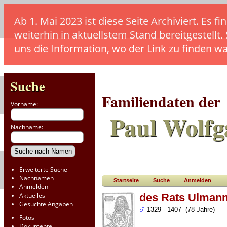
Ab 1. Mai 2023 ist diese Seite Archiviert. E
weiterhin in aktuellstem Stand bereitgestellt.
uns die Information, wo der Link zu finden w
Suche
Familiendaten der
Vorname:
Paul Wolfg
Nachname:
Erweiterte Suche
Nachnamen
Startseite
Suche
Anmelden
Anmelden
Aktuelles
des Rats Ulman
Gesuchte Angaben
1329 - 1407 (78 Jahre)
Fotos
Dokumente