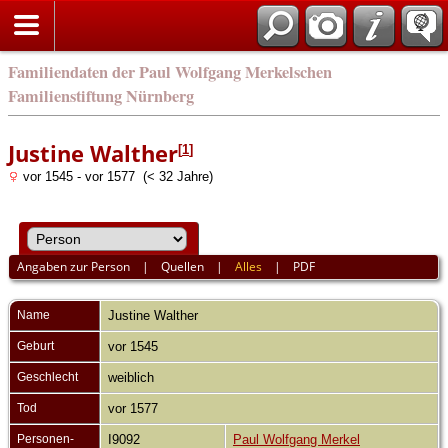
english
Familiendaten der Paul Wolfgang Merkelschen
Familienstiftung Nürnberg
Justine Walther
[
1
]
vor 1545 - vor 1577 (< 32 Jahre)
Angaben zur Person
|
Quellen
|
Alles
|
PDF
Name
Justine
Walther
Geburt
vor 1545
Geschlecht
weiblich
Tod
vor 1577
Personen-
I9092
Paul Wolfgang Merkel