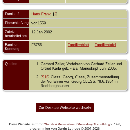
Familie 2
Hans Frank
[
2
]
Eheschließung
vor 1559
Zuletzt
12 Jan 2002
bearbeitet am
Familien-
F3756
Familienblatt
|
Familientafel
Kennung
Quellen
Gerhard Zeller, Vorfahren von Gerhard Zeller und
Ortrud Karla geb.Fiala; Manuskript Juni 2005.
[
S16
] Cless, Georg, Cless, Zusammenstellung
der Vorfahren von Georg CLESS, *8.6.1954 in
Rechberghausen.
Zur Desktop-Webseite wechseln
Diese Website läuft mit
v. 14.0,
The Next Generation of Genealogy Sitebuilding
programmiert von Darrin Lythgoe © 2001-2026.