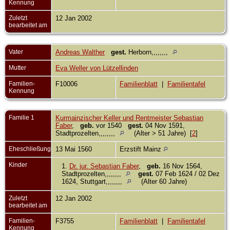
Kennung
Zuletzt
12 Jan 2002
bearbeitet am
Vater
Andreas Walther
gest.
Herborn,,,,,,,,
Mutter
Eva Weller von Lützellinden
Familien-
F10006
Familienblatt
|
Familientafel
Kennung
Familie 1
Kurmainzischer Keller und Rentmeister Sebastian
Faber
,
geb.
vor 1540
gest.
04 Nov 1591,
Stadtprozelten,,,,,,,,
(Alter > 51 Jahre) [
2
]
Eheschließung
13 Mai 1560
Erzstift Mainz
Kinder
1.
Dr. jur. Sebastian Faber
,
geb.
16 Nov 1564,
Stadtprozelten,,,,,,,,
gest.
07 Feb 1624 / 02 Dez
1624, Stuttgart,,,,,,,,
(Alter 60 Jahre)
Zuletzt
12 Jan 2002
bearbeitet am
Familien-
F3755
Familienblatt
|
Familientafel
Kennung