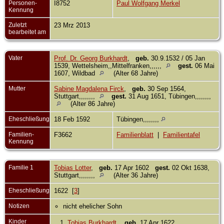
Personen-
I8752
Paul Wolfgang Merkel
Kennung
Zuletzt
23 Mrz 2013
bearbeitet am
Vater
Prof. Dr. Georg Burkhardt
,
geb.
30.9.1532 / 05 Jan
1539, Wettelsheim,,Mittelfranken,,,,,,
gest.
06 Mai
1607, Wildbad
(Alter 68 Jahre)
Mutter
Sabine Magdalena Firck
,
geb.
30 Sep 1564,
Stuttgart,,,,,,,,
gest.
31 Aug 1651, Tübingen,,,,,,,,
(Alter 86 Jahre)
Eheschließung
18 Feb 1592
Tübingen,,,,,,,,
Familien-
F3662
Familienblatt
|
Familientafel
Kennung
Familie 1
Tobias Lotter
,
geb.
17 Apr 1602
gest.
02 Okt 1638,
Stuttgart,,,,,,,,
(Alter 36 Jahre)
Eheschließung
1622 [
3
]
Notizen
nicht ehelicher Sohn
Kinder
1.
Tobias Burkhardt
,
geb.
17 Apr 1622,