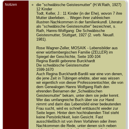
Notizen
die "schwäbische Geistesmutter" (H.W.Rath, 1927)
12 Kinder
Todt, Keller, J.: 11 Kinder (in der Ehe), wovon 7 ihre
Mutter überleben. .. Wegen ihrer zahlreichen
illustren Nachkommen in der familienkundl. Literatur
als "schwäbische Geistesmutter" bezeichnet, s.
Rath, Hanns-Wolfgang: Die Schwäbische
Geistesmutter, Stuttgart, 1927 (2. verb. Neuafl.
1981).
Rose Wagner-Zeller, MOSAIK - Lebensbilder aus
einer württembergischen Familie (ZELLER) im
Spiegel der Geschichte, Seite 100-104
Regina Bardili geborene Burckhardt
Die schwäbische Geistesmutter
1599-1670
Auch Regina Burckhardt-Bardili war eine von denen,
die jene Zeit in Tübingen erlebte, aber was wissen
wir eigentlich von dieser Professorentochter, die von
dem Genealogen Hanns Wolfgang Rath den
ehrenden Beinamen der „Schwäbischen
Geistesmutter" bekam, unter dem sie jeder kennt.
Wer das umfangreiche Buch über sie zur Hand
nimmt und darin das Lebensbild einer bedeutenden
Frau sucht, wird es schnell enttäuscht wieder zur
Seite legen. Hinter dem hochtrabenden Titel steht
keine Persönlichkeit, kein Gesicht. Fast
ausschließlich ist von ihren Vorfahren oder ihren
Nachkommen die Rede, unter denen sich neben