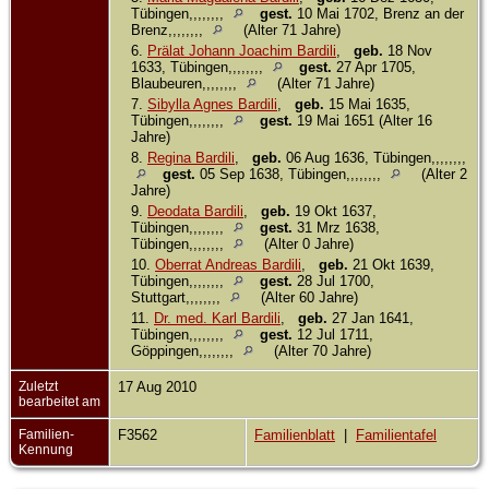
Tübingen,,,,,,,,
gest.
10 Mai 1702, Brenz an der
Brenz,,,,,,,,
(Alter 71 Jahre)
6.
Prälat Johann Joachim Bardili
,
geb.
18 Nov
1633, Tübingen,,,,,,,,
gest.
27 Apr 1705,
Blaubeuren,,,,,,,,
(Alter 71 Jahre)
7.
Sibylla Agnes Bardili
,
geb.
15 Mai 1635,
Tübingen,,,,,,,,
gest.
19 Mai 1651 (Alter 16
Jahre)
8.
Regina Bardili
,
geb.
06 Aug 1636, Tübingen,,,,,,,,
gest.
05 Sep 1638, Tübingen,,,,,,,,
(Alter 2
Jahre)
9.
Deodata Bardili
,
geb.
19 Okt 1637,
Tübingen,,,,,,,,
gest.
31 Mrz 1638,
Tübingen,,,,,,,,
(Alter 0 Jahre)
10.
Oberrat Andreas Bardili
,
geb.
21 Okt 1639,
Tübingen,,,,,,,,
gest.
28 Jul 1700,
Stuttgart,,,,,,,,
(Alter 60 Jahre)
11.
Dr. med. Karl Bardili
,
geb.
27 Jan 1641,
Tübingen,,,,,,,,
gest.
12 Jul 1711,
Göppingen,,,,,,,,
(Alter 70 Jahre)
Zuletzt
17 Aug 2010
bearbeitet am
Familien-
F3562
Familienblatt
|
Familientafel
Kennung