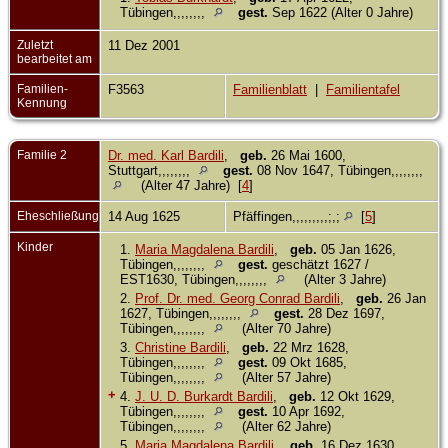
Tübingen,,,,,,,,
gest.
Sep 1622 (Alter 0 Jahre)
Zuletzt
11 Dez 2001
bearbeitet am
Familien-
F3563
Familienblatt
|
Familientafel
Kennung
Familie 2
Dr. med. Karl Bardili
,
geb.
26 Mai 1600,
Stuttgart,,,,,,,,
gest.
08 Nov 1647, Tübingen,,,,,,,,
(Alter 47 Jahre) [
4
]
Eheschließung
14 Aug 1625
Pfäffingen,,,,,,,,,;,;
[
5
]
Kinder
1.
Maria Magdalena Bardili
,
geb.
05 Jan 1626,
Tübingen,,,,,,,,
gest.
geschätzt 1627 /
EST1630, Tübingen,,,,,,,,
(Alter 3 Jahre)
2.
Prof. Dr. med. Georg Conrad Bardili
,
geb.
26 Jan
1627, Tübingen,,,,,,,,
gest.
28 Dez 1697,
Tübingen,,,,,,,,
(Alter 70 Jahre)
3.
Christine Bardili
,
geb.
22 Mrz 1628,
Tübingen,,,,,,,,
gest.
09 Okt 1685,
Tübingen,,,,,,,,
(Alter 57 Jahre)
+
4.
J. U. D. Burkardt Bardili
,
geb.
12 Okt 1629,
Tübingen,,,,,,,,
gest.
10 Apr 1692,
Tübingen,,,,,,,,
(Alter 62 Jahre)
5.
Maria Magdalena Bardili
,
geb.
16 Dez 1630,