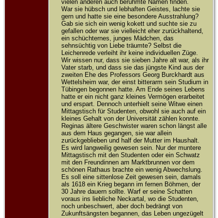
vielen anderen auch berühmte Namen finden.
War sie hübsch und lebhaften Geistes, lachte sie
gern und hatte sie eine besondere Ausstrahlung?
Gab sie sich ein wenig kokett und suchte sie zu
gefallen oder war sie vielleicht eher zurückhaltend,
ein schüchternes, junges Mädchen, das
sehnsüchtig von Liebe träumte? Selbst die
Leichenrede verleiht ihr keine individuellen Züge.
Wir wissen nur, dass sie sieben Jahre alt war, als ihr
Vater starb, und dass sie das jüngste Kind aus der
zweiten Ehe des Professors Georg Burckhardt aus
Wettelsheim war, der einst bitterarm sein Studium in
Tübingen begonnen hatte. Am Ende seines Lebens
hatte er ein nicht ganz kleines Vermögen erarbeitet
und erspart. Dennoch unterhielt seine Witwe einen
Mittagstisch für Studenten, obwohl sie auch auf ein
kleines Gehalt von der Universität zählen konnte.
Reginas ältere Geschwister waren schon längst alle
aus dem Haus gegangen, sie war allein
zurückgeblieben und half der Mutter im Haushalt.
Es wird langweilig gewesen sein. Nur der muntere
Mittagstisch mit den Studenten oder ein Schwatz
mit den Freundinnen am Marktbrunnen vor dem
schönen Rathaus brachte ein wenig Abwechslung.
Es soll eine sittenlose Zeit gewesen sein, damals
als 1618 ein Krieg begann im fernen Böhmen, der
30 Jahre dauern sollte. Warf er seine Schatten
voraus ins liebliche Neckartal, wo die Studenten,
noch unbeschwert, aber doch bedrängt von
Zukunftsängsten begannen, das Leben ungezügelt