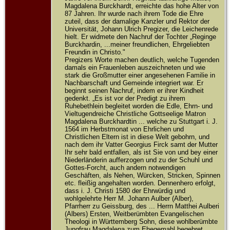
Magdalena Burckhardt, erreichte das hohe Alter von
87 Jahren. Ihr wurde nach ihrem Tode die Ehre
zuteil, dass der damalige Kanzler und Rektor der
Universität, Johann Ulrich Pregizer, die Leichenrede
hielt. Er widmete den Nachruf der Tochter „Reginge
Burckhardin, ...meiner freundlichen, Ehrgeliebten
Freundin in Christo."
Pregizers Worte machen deutlich, welche Tugenden
damals ein Frauenleben auszeichneten und wie
stark die Großmutter einer angesehenen Familie in
Nachbarschaft und Gemeinde integriert war. Er
beginnt seinen Nachruf, indem er ihrer Kindheit
gedenkt. „Es ist vor der Predigt zu ihrem
Ruhebethlein begleitet worden die Edle, Ehrn- und
Vieltugendreiche Christliche Gottseelige Matron
Magdalena Burckhardtin ... welche zu Stuttgart i. J.
1564 im Herbstmonat von Ehrlichen und
Christlichen Eltern ist in diese Welt gebohrn, und
nach dem ihr Vatter Georgius Firck samt der Mutter
Ihr sehr bald entfallen, als ist Sie von und bey einer
Niederländerin aufferzogen und zu der Schuhl und
Gottes-Forcht, auch andern notwendigen
Geschäften, als Nehen, Würcken, Stricken, Spinnen
etc. fleißig angehalten worden. Dennenhero erfolgt,
dass i. J. Christi 1580 der Ehrwürdig und
wohlgelehrte Herr M. Johann Aulber (Alber),
Pfarrherr zu Geissburg, des ... Herrn Matthei Aulberi
(Albers) Ersten, Weitberümbten Evangelischen
Theologi in Württemberg Sohn, diese wohlberümbte
Jungfrau Magdalena zum Ehegemahl begehret ...