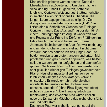
Kind ehelich geboren werden konnte. Doch die
Eheerlaubnis verzögerte sich. Um der sittlichen
Verwilderung Einhalt zu gebieten, hatte die
kirchliche Obrigkeit Weisung aus Stuttgart erhalten,
in solchen Fällen nicht schnell zu handeln. Die
jungen Leute dagegen hatten es eilig. Die Zeit
drängte, und so verfielen sie auf eine „List". Sie
ließen sich außerhalb der Grenzen der Tübinger
Obrigkeit trauen. Das „Ausland" lag vor der Tür. An
einem Sonntagmorgen im August wanderten Karl
und Regina in der Frühe ins Dörfchen Pfäffingen im
lieblichen Ammertal und traten beim Pfarrer
Jeremias Neuheller vor den Altar. Der war noch jung
und mit der Kirchenordnung vielleicht nicht ganz
vertraut, oder es dauerte ihn das junge Paar. Die
beiden wurden „zum ersten, andern und dritten Mal
proclamiert und gleich darauf copuliert", was heißen
soll, sie wurden dreimal aufgeboten und dann sofort
getraut. Nach einer Rast im Gasthaus werden sie
sehr glücklich wieder gen Tübingen gewandert sein;
Pfarrer Neuheller musste allerdings von seiner
kirchlichen Obrigkeit einen kräftigen Verweis
einstecken. Er wurde ermahnt, „dergleichen
unordentliche, ausländische Hochzeit sine
consensu superiore' (ohne Einwilligung von oben)
nicht zu copulieren". Die Trauung jedoch war
rechtskräftig, das erwartete Kind wurde ehelich
geboren. Es war ein Mädchen, das nicht lebensfähig
war und bald starb.
Das junge Paar war sicherlich zunächst auf die