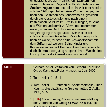
eingebracht, die den männlichen Nachkommen
seiner Schwester, Regina Bardili, als Beihilfe zum
Studium zugute kommen sollte. In weit über hundert
solcher Stiftungen haben viele Württemberger, die
nach dem Bestehen des Landexamens, gefördert
durch die Klosterschulen und nach einem
kostenlosen Studium im Stift in Tübingen, zu Amt
und Würden und damit zu Vermögen gekommen
waren, so einen Dank für die genossenen
Vergünstigungen abgestattet. Wer freilich ein
solches Familienstipendium für sich in Anspruch
nehmen wollte, musste seine Verwandtschaft mit
dem Stifter nachweisen. Seine Kinder und
Kindeskinder, seine Eltern und Geschwister wurden
deshalb immer sorgfältig aufgezeichnet. Welch eine
Fundgrube für die Genealogen von heute!
Quellen
Gerhard Zeller, Vorfahren von Gerhard Zeller und
Ortrud Karla geb.Fiala; Manuskript Juni 2005.
Todt, Keller, J.: 5.11.
Todt, Keller, J.: Rentschler, Adolf: Matthäus Alber;
Regina, dieschwäbische Geistesmutter, 2. Aufl.,
1980, S. 50.
[
S16
] Cless, Georg, Cless, Zusammenstellung
der Vorfahren von Georg CLESS, *8.6.1954 in
Rechberghausen.