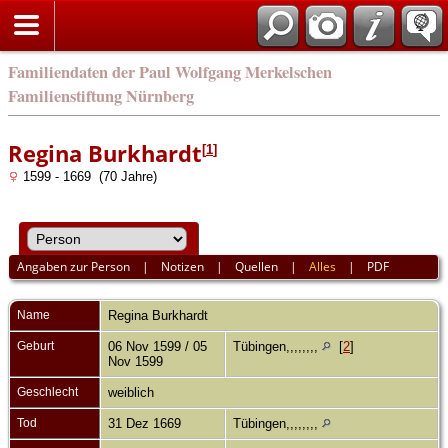
english
Familiendaten der Paul Wolfgang Merkelschen
Familienstiftung Nürnberg
Regina Burkhardt
[
1
]
1599 - 1669 (70 Jahre)
Angaben zur Person
|
Notizen
|
Quellen
|
Alles
|
PDF
Name
Regina
Burkhardt
Geburt
06 Nov 1599 / 05
Tübingen,,,,,,,,
[
2
]
Nov 1599
Geschlecht
weiblich
Tod
31 Dez 1669
Tübingen,,,,,,,,