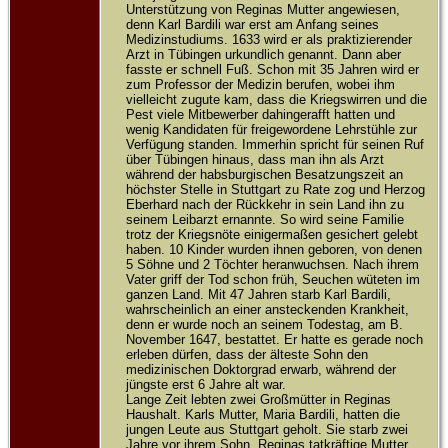
Unterstützung von Reginas Mutter angewiesen,
denn Karl Bardili war erst am Anfang seines
Medizinstudiums. 1633 wird er als praktizierender
Arzt in Tübingen urkundlich genannt. Dann aber
fasste er schnell Fuß. Schon mit 35 Jahren wird er
zum Professor der Medizin berufen, wobei ihm
vielleicht zugute kam, dass die Kriegswirren und die
Pest viele Mitbewerber dahingerafft hatten und
wenig Kandidaten für freigewordene Lehrstühle zur
Verfügung standen. Immerhin spricht für seinen Ruf
über Tübingen hinaus, dass man ihn als Arzt
während der habsburgischen Besatzungszeit an
höchster Stelle in Stuttgart zu Rate zog und Herzog
Eberhard nach der Rückkehr in sein Land ihn zu
seinem Leibarzt ernannte. So wird seine Familie
trotz der Kriegsnöte einigermaßen gesichert gelebt
haben. 10 Kinder wurden ihnen geboren, von denen
5 Söhne und 2 Töchter heranwuchsen. Nach ihrem
Vater griff der Tod schon früh, Seuchen wüteten im
ganzen Land. Mit 47 Jahren starb Karl Bardili,
wahrscheinlich an einer ansteckenden Krankheit,
denn er wurde noch an seinem Todestag, am B.
November 1647, bestattet. Er hatte es gerade noch
erleben dürfen, dass der älteste Sohn den
medizinischen Doktorgrad erwarb, während der
jüngste erst 6 Jahre alt war.
Lange Zeit lebten zwei Großmütter in Reginas
Haushalt. Karls Mutter, Maria Bardili, hatten die
jungen Leute aus Stuttgart geholt. Sie starb zwei
Jahre vor ihrem Sohn. Reginas tatkräftige Mutter,