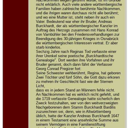
Nachkommen wegen gerühmt wurde, ist im Grunde
nicht erklärlich. Auch viele andere württembergische
Familien haben zahlreiche berühmte Nachkommen,
und die ihrigen waren durchaus nicht alle berühmt;
und wo eine Mutter ist, steht neben ihr auch ein
Vater. Bedeutend war eher ihr Bruder, Andreas
Burckhardt, der als württembergischer Kanzler im
Auftrag des Herzogs zusammen mit Hans Konrad
von Varnbühler bei den Friedensverhandlungen zur
Beendigung des 30-jährigen Krieges in Osnabrück
die württembergischen Interessen vertrat. Er aber
starb kinderlos.
Sechzig Jahre nach Reginas Tod verfasste einer
ihrer Urenkel seine poetische „Burckhardtische
Genealogie". Dort werden ihre Vorfahren und ihr
Bruder genannt, doch dann fährt der Verfasser
Georg Conrad Pregizer fort:
Seine Schwester wehberühmt, Regina, hat geboren
Zwei Töchter und fünf Söhn, die Gott dazu erkoren
zu mehren ihr Geschlecht fast wie der Sternen
Licht,
dass es in jedem Stand an Männern fehle nicht.
An Nachkommen hat es wirklich nicht gefehlt, und
die 1719 verfasste Genealogie hatte sicherlich den
Zweck festzuhalten, wer von den weitverzweigten
Nachgeborenen dem Stamm Burckhardt Bardilis
zuzurechnen sei, denn, wie in Altwürttemberg
üblich, hatte der Kanzler Andreas Burckhardt 1647
in einem Testament eine ansehnliche Summe aus
seinem Vermögen in eine Familienstiftung