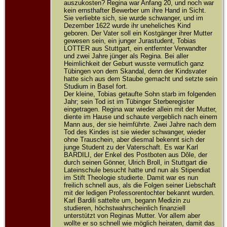
auszukosten? Regina war Anfang 20, und noch war
kein ernsthafter Bewerber um ihre Hand in Sicht.
Sie verliebte sich, sie wurde schwanger, und im
Dezember 1622 wurde ihr uneheliches Kind
geboren. Der Vater soll ein Kostgänger ihrer Mutter
gewesen sein, ein junger Jurastudent, Tobias
LOTTER aus Stuttgart, ein entfernter Verwandter
und zwei Jahre jünger als Regina. Bei aller
Heimlichkeit der Geburt wusste vermutlich ganz
Tübingen von dem Skandal, denn der Kindsvater
hatte sich aus dem Staube gemacht und setzte sein
Studium in Basel fort.
Der kleine, Tobias getaufte Sohn starb im folgenden
Jahr; sein Tod ist im Tübinger Sterberegister
eingetragen. Regina war wieder allein mit der Mutter,
diente im Hause und schaute vergeblich nach einem
Mann aus, der sie heimführte. Zwei Jahre nach dem
Tod des Kindes ist sie wieder schwanger, wieder
ohne Trauschein, aber diesmal bekennt sich der
junge Student zu der Vaterschaft. Es war Karl
BARDILI, der Enkel des Postboten aus Dôle, der
durch seinen Gönner, Ulrich Broll, in Stuttgart die
Lateinschule besucht hatte und nun als Stipendiat
im Stift Theologie studierte. Damit war es nun
freilich schnell aus, als die Folgen seiner Liebschaft
mit der ledigen Professorentochter bekannt wurden.
Karl Bardili sattelte um, begann Medizin zu
studieren, höchstwahrscheinlich finanziell
unterstützt von Reginas Mutter. Vor allem aber
wollte er so schnell wie möglich heiraten, damit das