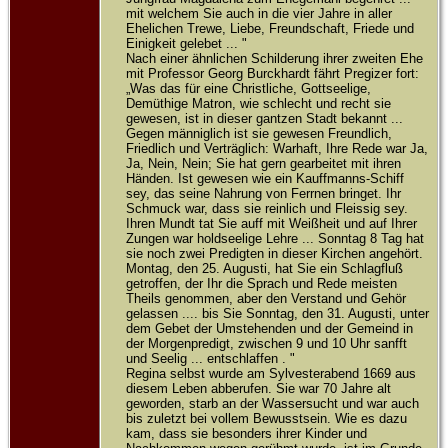
mit welchem Sie auch in die vier Jahre in aller
Ehelichen Trewe, Liebe, Freundschaft, Friede und
Einigkeit gelebet ... "
Nach einer ähnlichen Schilderung ihrer zweiten Ehe
mit Professor Georg Burckhardt fährt Pregizer fort:
„Was das für eine Christliche, Gottseelige,
Demüthige Matron, wie schlecht und recht sie
gewesen, ist in dieser gantzen Stadt bekannt ...
Gegen männiglich ist sie gewesen Freundlich,
Friedlich und Verträglich: Warhaft, Ihre Rede war Ja,
Ja, Nein, Nein; Sie hat gern gearbeitet mit ihren
Händen. Ist gewesen wie ein Kauffmanns-Schiff
sey, das seine Nahrung von Ferrnen bringet. Ihr
Schmuck war, dass sie reinlich und Fleissig sey.
Ihren Mundt tat Sie auff mit Weißheit und auf Ihrer
Zungen war holdseelige Lehre ... Sonntag 8 Tag hat
sie noch zwei Predigten in dieser Kirchen angehört.
Montag, den 25. Augusti, hat Sie ein Schlagfluß
getroffen, der Ihr die Sprach und Rede meisten
Theils genommen, aber den Verstand und Gehör
gelassen .... bis Sie Sonntag, den 31. Augusti, unter
dem Gebet der Umstehenden und der Gemeind in
der Morgenpredigt, zwischen 9 und 10 Uhr sanfft
und Seelig ... entschlaffen . "
Regina selbst wurde am Sylvesterabend 1669 aus
diesem Leben abberufen. Sie war 70 Jahre alt
geworden, starb an der Wassersucht und war auch
bis zuletzt bei vollem Bewusstsein. Wie es dazu
kam, dass sie besonders ihrer Kinder und