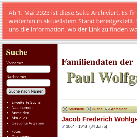
Ab 1. Mai 2023 ist diese Seite Archiviert. E
weiterhin in aktuellstem Stand bereitgestellt.
uns die Information, wo der Link zu finden w
Suche
Familiendaten der
Vorname:
Paul Wolfg
Nachname:
Erweiterte Suche
Nachnamen
Startseite
Suche
Anmelden
Anmelden
Aktuelles
Jacob Frederich Wohlg
Gesuchte Angaben
1864 - 1948 (84 Jahre)
Fotos
Dokumente