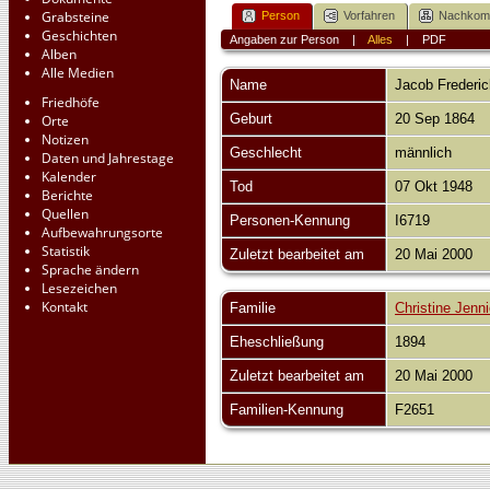
Grabsteine
Person
Vorfahren
Nachko
Geschichten
Angaben zur Person
|
Alles
|
PDF
Alben
Alle Medien
Name
Jacob Frederic
Friedhöfe
Geburt
20 Sep 1864
Orte
Notizen
Geschlecht
männlich
Daten und Jahrestage
Kalender
Tod
07 Okt 1948
Berichte
Quellen
Personen-Kennung
I6719
Aufbewahrungsorte
Statistik
Zuletzt bearbeitet am
20 Mai 2000
Sprache ändern
Lesezeichen
Kontakt
Familie
Christine Jenni
Eheschließung
1894
Zuletzt bearbeitet am
20 Mai 2000
Familien-Kennung
F2651