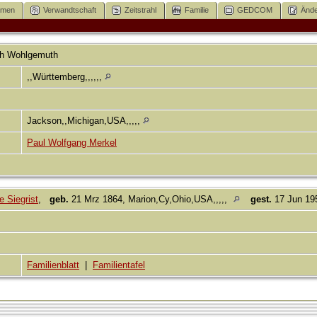
mmen
Verwandtschaft
Zeitstrahl
Familie
GEDCOM
Ände
h
Wohlgemuth
,,Württemberg,,,,,,
Jackson,,Michigan,USA,,,,,
Paul Wolfgang Merkel
e Siegrist
,
geb.
21 Mrz 1864, Marion,Cy,Ohio,USA,,,,,
gest.
17 Jun 195
Familienblatt
|
Familientafel