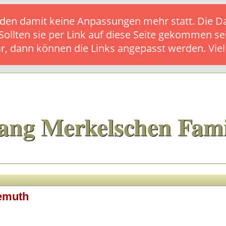
s finden damit keine Anpassungen mehr statt. Die
 Sollten sie per Link auf diese Seite gekommen se
ar, dann können die Links angepasst werden. Vie
ang Merkelschen Fami
emuth