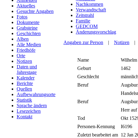
Anmelden
Nachkommen
Aktuelles
Verwandtschaft
Gesuchte Angaben
Zeitstrahl
Fotos
Familie
Dokumente
GEDCOM
Grabsteine
Änderungsvorschlag
Geschichten
Alben
Angaben zur Person
|
Notizen
Alle Medien
Friedhöfe
Orte
Name
Wilhelm
Notizen
Daten und
Geburt
1462
Jahrestage
Geschlecht
männlic
Kalender
Berichte
Beruf
Augsburg,
Quellen
Handel
Aufbewahrungsorte
Statistik
Beruf
Augsburg,
Sprache ändern
Herr au
Lesezeichen
Kontakt
Tod
Okt 152
Personen-Kennung
I6196
Zuletzt bearbeitet am
12 Jan 