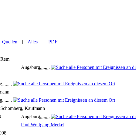
|
Quellen
|
Alles
|
PDF
Rem
Augsburg,,,,,,,,
h
,,,,,,,
smann
,,,,,,,
f Schomberg, Kaufmann
9
Augsburg,,,,,,,,
Paul Wolfgang Merkel
2008