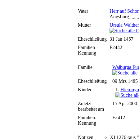
Vater
Herr auf Sch
Augsburg,,,,,,,
Mutter
Ursula Walther
Eheschließung
31 Jan 1457
Familien-
F2442
Kennung
Familie
Walburga Fu
Eheschließung
09 Mrz 1485
Kinder
1.
Hierony
Zuletzt
15 Apr 2000
bearbeitet am
Familien-
F2412
Kennung
Notizen
XI 1276 (aus "