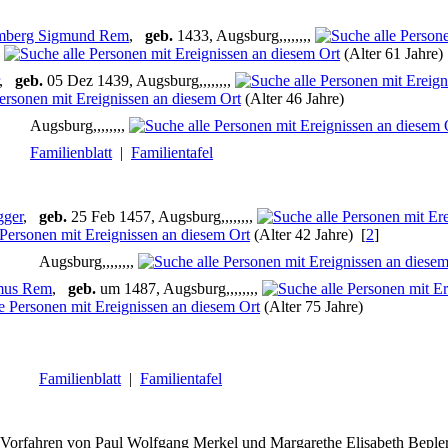
omberg Sigmund Rem
,
geb.
1433, Augsburg,,,,,,,,
,
(Alter 61 Jahre)
,
geb.
05 Dez 1439, Augsburg,,,,,,,,
(Alter 46 Jahre)
Augsburg,,,,,,,,
Familienblatt
|
Familientafel
gger
,
geb.
25 Feb 1457, Augsburg,,,,,,,,
(Alter 42 Jahre) [
2
]
Augsburg,,,,,,,,
mus Rem
,
geb.
um 1487, Augsburg,,,,,,,,
(Alter 75 Jahre)
Familienblatt
|
Familientafel
Vorfahren von Paul Wolfgang Merkel und Margarethe Elisabeth Bepler 