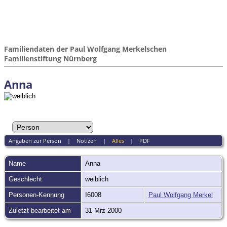
Familiendaten der Paul Wolfgang Merkelschen
Familienstiftung Nürnberg
Anna
Angaben zur Person
|
Notizen
|
Alles
|
PDF
Name
Anna
Geschlecht
weiblich
Personen-Kennung
I6008
Paul Wolfgang Merkel
Zuletzt bearbeitet am
31 Mrz 2000