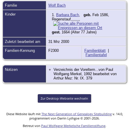
Familie
Wolf Bach
Kinder
1.
Barbara Bach
,
geb.
Feb 1586,
Regenstauf,,,,,,,,
gest.
1664 (Alter 77 Jahre)
Zuletzt bearbeitet am
31 Mrz 2000
Familien-Kennung
F2300
Familienblatt
|
Familientafel
Notizen
Verzeichnis der Voreltern...von Paul
Wolfgang Merkel, 1992 bearbeitet von
Arthur Mez: Nr. IX. 379
Zur Desktop-Webseite wechseln
Diese Website läuft mit
The Next Generation of Genealogy Sitebuilding
v. 14.0,
programmiert von Darrin Lythgoe © 2001-2026.
Betreut von
Paul Wolfgang Merkelsche Familienstiftung
.