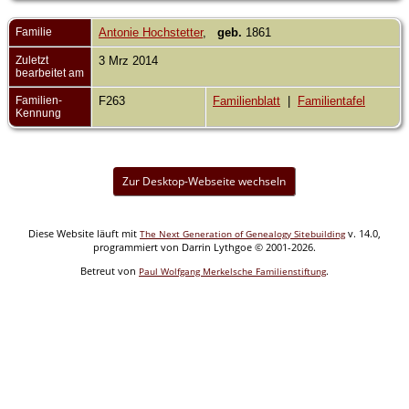
Familie
Antonie Hochstetter
,
geb.
1861
Zuletzt
3 Mrz 2014
bearbeitet am
Familien-
F263
Familienblatt
|
Familientafel
Kennung
Zur Desktop-Webseite wechseln
Diese Website läuft mit
v. 14.0,
The Next Generation of Genealogy Sitebuilding
programmiert von Darrin Lythgoe © 2001-2026.
Betreut von
.
Paul Wolfgang Merkelsche Familienstiftung