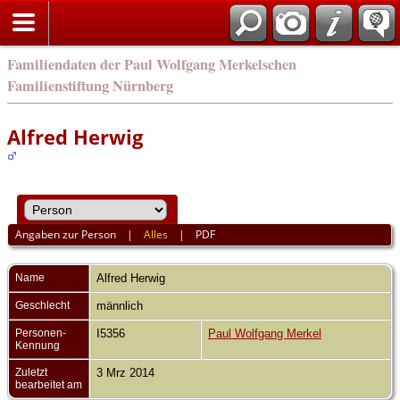
english
Familiendaten der Paul Wolfgang Merkelschen
Familienstiftung Nürnberg
Alfred Herwig
Angaben zur Person
|
Alles
|
PDF
Name
Alfred
Herwig
Geschlecht
männlich
Personen-
I5356
Paul Wolfgang Merkel
Kennung
Zuletzt
3 Mrz 2014
bearbeitet am