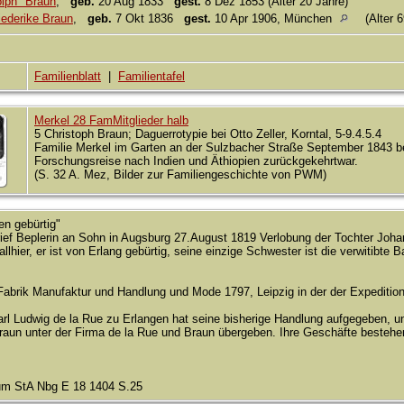
olph" Braun
,
geb.
20 Aug 1833
gest.
8 Dez 1853 (Alter 20 Jahre)
iederike Braun
,
geb.
7 Okt 1836
gest.
10 Apr 1906, München
(Alter 6
Familienblatt
|
Familientafel
Merkel 28 FamMitglieder halb
5 Christoph Braun; Daguerrotypie bei Otto Zeller, Korntal, 5-9.4.5.4
Familie Merkel im Garten an der Sulzbacher Straße September 1843 
Forschungsreise nach Indien und Äthiopien zurückgekehrtwar.
(S. 32 A. Mez, Bilder zur Familiengeschichte von PWM)
en gebürtig"
ief Beplerin an Sohn in Augsburg 27.August 1819 Verlobung der Tochter Joh
lhier, er ist von Erlang gebürtig, seine einzige Schwester ist die verwitibte B
 Fabrik Manufaktur und Handlung und Mode 1797, Leipzig in der der Expedition
arl Ludwig de la Rue zu Erlangen hat seine bisherige Handlung aufgegeben, 
raun unter der Firma de la Rue und Braun übergeben. Ihre Geschäfte bestehen
um StA Nbg E 18 1404 S.25