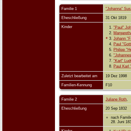
Familie 1
"Johanna" Sus
Eheschließung
31 Okt 1819
Kinder
1.
"Paul" Jo
2.
Margareth
+
3.
Johann "Fr
4.
Paul "Gott
5.
Philipp "H
6.
"Johannes"
7.
"Karl" Lu
8.
Paul Karl
Zuletzt bearbeitet am
19 Dez 1998
Familien-Kennung
F10
Familie 2
Juliane Roth
Eheschließung
20 Sep 1832
nach Famili
28. Juni 18
Kinder