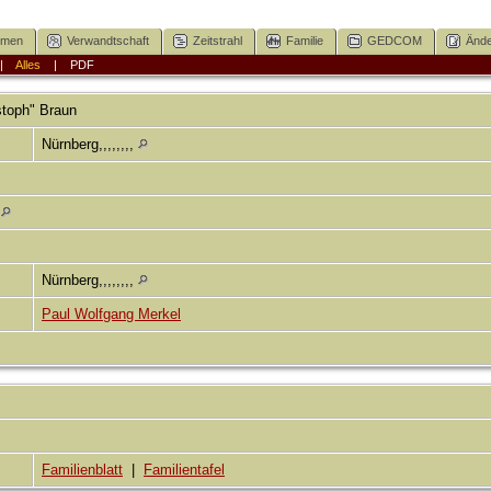
mmen
Verwandtschaft
Zeitstrahl
Familie
GEDCOM
Ände
|
Alles
|
PDF
stoph"
Braun
Nürnberg,,,,,,,,
,
Nürnberg,,,,,,,,
Paul Wolfgang Merkel
Familienblatt
|
Familientafel