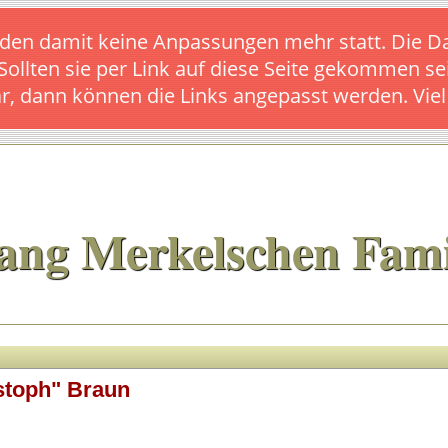
s finden damit keine Anpassungen mehr statt. Die
 Sollten sie per Link auf diese Seite gekommen se
ar, dann können die Links angepasst werden. Vie
ang Merkelschen Fami
stoph" Braun