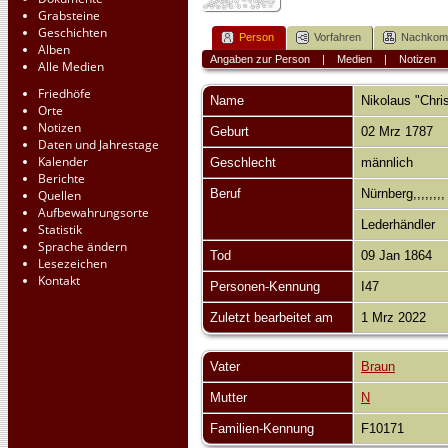
Grabsteine
Geschichten
Person
Vorfahren
Nachko
Alben
Angaben zur Person
|
Medien
|
Notizen
Alle Medien
Friedhöfe
Name
Nikolaus "Chri
Orte
Notizen
Geburt
02 Mrz 1787
Daten und Jahrestage
Kalender
Geschlecht
männlich
Berichte
Beruf
Nürnberg,,,,,,,
Quellen
Aufbewahrungsorte
Lederhändler
Statistik
Sprache ändern
Tod
09 Jan 1864
Lesezeichen
Kontakt
Personen-Kennung
I47
Zuletzt bearbeitet am
1 Mrz 2022
Vater
Braun
Mutter
N
Familien-Kennung
F10171