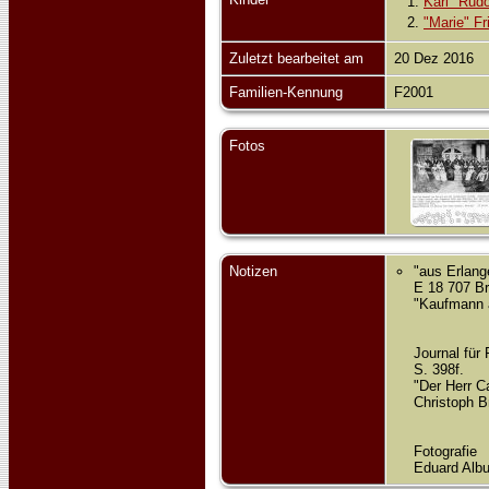
1.
Karl "Rud
2.
"Marie" Fr
Zuletzt bearbeitet am
20 Dez 2016
Familien-Kennung
F2001
Fotos
Notizen
"aus Erlang
E 18 707 Br
"Kaufmann al
Journal für
S. 398f.
"Der Herr C
Christoph B
Fotografie
Eduard Alb