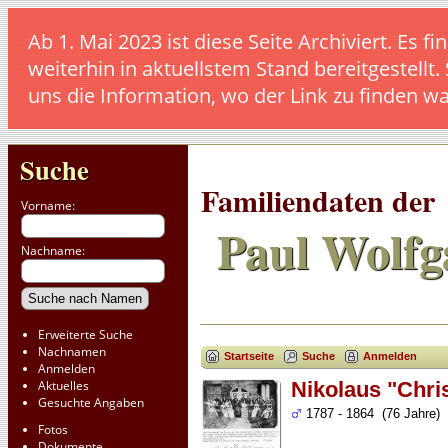
Ab 1. Mai 2023 ist diese Seite Archiviert. E
weiterhin in aktuellstem Stand bereitgestellt.
uns die Information, wo der Link zu finden w
Suche
Familiendaten der
Vorname:
Paul Wolfg
Nachname:
Erweiterte Suche
Nachnamen
Startseite
Suche
Anmelden
Anmelden
Aktuelles
Nikolaus "Chri
Gesuchte Angaben
1787 - 1864 (76 Jahre)
Fotos
Dokumente