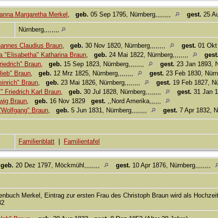
anna Margaretha Merkel
,
geb.
05 Sep 1795, Nürnberg,,,,,,,,
gest.
25 Au
Nürnberg,,,,,,,,
hannes Claudius Braun
,
geb.
30 Nov 1820, Nürnberg,,,,,,,,
gest.
01 Okt 
a "Elisabetha" Katharina Braun
,
geb.
24 Mai 1822, Nürnberg,,,,,,,,
gest
iedrich" Braun
,
geb.
15 Sep 1823, Nürnberg,,,,,,,,
gest.
23 Jan 1893, N
lieb" Braun
,
geb.
12 Mrz 1825, Nürnberg,,,,,,,,
gest.
23 Feb 1830, Nürnb
einrich" Braun
,
geb.
23 Mai 1826, Nürnberg,,,,,,,,
gest.
19 Feb 1827, Nür
 Friedrich Karl Braun
,
geb.
30 Jul 1828, Nürnberg,,,,,,,,
gest.
31 Jan 1
dwig Braun
,
geb.
16 Nov 1829
gest.
,,Nord Amerika,,,,,,
 "Wolfgang" Braun
,
geb.
5 Jun 1831, Nürnberg,,,,,,,,
gest.
7 Apr 1832, Nü
Familienblatt
|
Familientafel
,
geb.
20 Dez 1797, Möckmühl,,,,,,,,
gest.
10 Apr 1876, Nürnberg,,,,,,,,
enbuch Merkel, Eintrag zur ersten Frau des Christoph Braun wird als Hochzei
32