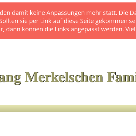
s finden damit keine Anpassungen mehr statt. Die
 Sollten sie per Link auf diese Seite gekommen se
ar, dann können die Links angepasst werden. Vie
ang Merkelschen Fami