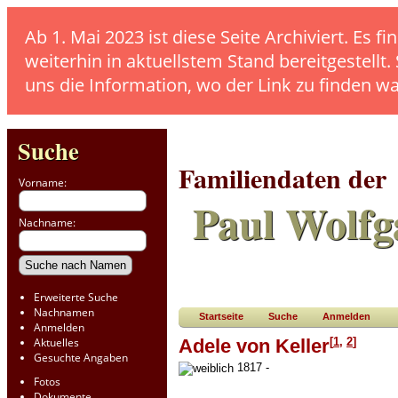
Ab 1. Mai 2023 ist diese Seite Archiviert. E
weiterhin in aktuellstem Stand bereitgestellt.
uns die Information, wo der Link zu finden w
Suche
Familiendaten der
Vorname:
Paul Wolfg
Nachname:
Erweiterte Suche
Nachnamen
Startseite
Suche
Anmelden
Anmelden
[
1
,
2
]
Aktuelles
Adele von Keller
Gesuchte Angaben
1817 -
Fotos
Dokumente