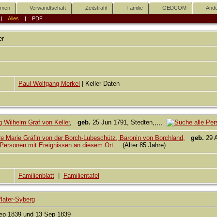
mmen
Verwandtschaft
Zeitstrahl
Familie
GEDCOM
Ände
|
Alles
|
PDF
er
Paul Wolfgang Merkel
| Keller-Daten
 Wilhelm Graf von Keller
,
geb.
25 Jun 1791, Stedten,,,,,
e Marie Gräfin von der Borch-Lubeschütz, Baronin von Borchland
,
geb.
29 
(Alter 85 Jahre)
Familienblatt
|
Familientafel
Plater-Syberg
ep 1839 und 13 Sep 1839