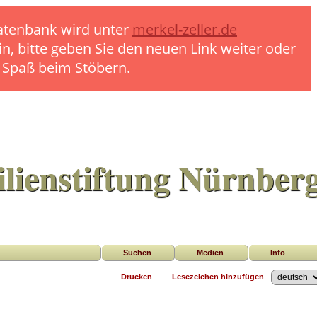
 Datenbank wird unter
merkel-zeller.de
in, bitte geben Sie den neuen Link weiter oder
l Spaß beim Stöbern.
lienstiftung Nürnber
Suchen
Medien
Info
Drucken
Lesezeichen hinzufügen