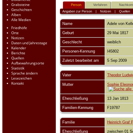
Grabsteine
Person
Vorfahren
Nachko
Geschichten
Angaben zur Person
|
Notizen
|
Quellen
Alben
Alle Medien
Name
Adele
von Kell
Friedhöfe
Orte
Geburt
29 Mai 1817
Notizen
Geschlecht
weiblich
Daten und Jahrestage
Kalender
Personen-Kennung
I45802
Berichte
Quellen
Zuletzt bearbeitet am
5 Sep 2009
Aufbewahrungsorte
Statistik
Sprache ändern
Vater
Theodor Ludwig
Lesezeichen
Kontakt
Mutter
Sophie Eleonor
Eheschließung
13 Jan 1813
Familien-Kennung
F19787
Familie
Heinrich Graf 
Eheschließung
zwischen 01 S