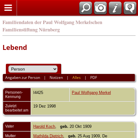
english
Familiendaten der Paul Wolfgang Merkelschen
Familienstiftung Nürnberg
Lebend
Angaben zur Person
|
Notizen
|
Alles
|
PDF
Personen-
I4425
Paul Wolfgang Merkel
Kennung
Zuletzt
19 Dez 1998
bearbeitet am
Vater
Harold Koch
,
geb.
20 Okt 1909
Mutter
Mathilda Dietrich
,
geb.
25 Aug 1909, De