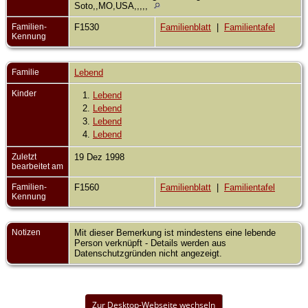
Soto,,MO,USA,,,,,
Familien-
F1530
Familienblatt
|
Familientafel
Kennung
Familie
Lebend
Kinder
1.
Lebend
2.
Lebend
3.
Lebend
4.
Lebend
Zuletzt
19 Dez 1998
bearbeitet am
Familien-
F1560
Familienblatt
|
Familientafel
Kennung
Notizen
Mit dieser Bemerkung ist mindestens eine lebende
Person verknüpft - Details werden aus
Datenschutzgründen nicht angezeigt.
Zur Desktop-Webseite wechseln