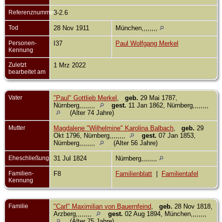
Referenznummer
3-2.6
Tod
28 Nov 1911
München,,,,,,,,
Personen-
I37
Paul Wolfgang Merkel
Kennung
Zuletzt
1 Mrz 2022
bearbeitet am
Vater
"Paul" Gottlieb Merkel
,
geb.
29 Mai 1787,
Nürnberg,,,,,,,,
gest.
11 Jan 1862, Nürnberg,,,,,,,,
(Alter 74 Jahre)
Mutter
Magdalene "Wilhelmine" Karolina Balbach
,
geb.
29
Okt 1796, Nürnberg,,,,,,,,
gest.
07 Jan 1853,
Nürnberg,,,,,,,,
(Alter 56 Jahre)
Eheschließung
31 Jul 1824
Nürnberg,,,,,,,,
Familien-
F8
Familienblatt
|
Familientafel
Kennung
Familie
"Carl" Maximilian von Bauernfeind
,
geb.
28 Nov 1818,
Arzberg,,,,,,,,
gest.
02 Aug 1894, München,,,,,,,,
(Alter 75 Jahre)