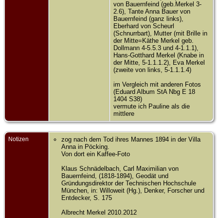
von Bauernfeind (geb.Merkel 3-
2.6), Tante Anna Bauer von
Bauernfeind (ganz links),
Eberhard von Scheurl
(Schnurrbart), Mutter (mit Brille in
der Mitte=Käthe Merkel geb.
Dollmann 4-5.5.3 und 4-1.1.1),
Hans-Gotthard Merkel (Knabe in
der Mitte, 5-1.1.1.2), Eva Merkel
(zweite von links, 5-1.1.1.4)
im Vergleich mit anderen Fotos
(Eduard Album StA Nbg E 18
1404 S38)
vermute ich Pauline als die
mittlere
Notizen
zog nach dem Tod ihres Mannes 1894 in der Villa
Anna in Pöcking.
Von dort ein Kaffee-Foto
Klaus Schnädelbach, Carl Maximilian von
Bauernfeind, (1818-1894), Geodät und
Gründungsdirektor der Technischen Hochschule
München, in: Willoweit (Hg.), Denker, Forscher und
Entdecker, S. 175
Albrecht Merkel 2010.2012