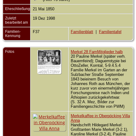
Eheschließung
21 Mai 1850
Zuletzt
19 Dez 1998
bearbeitet am
Familien-
F37
Familienblatt
|
Familientafel
Kennung
Fotos
Merkel 28 FamMitglieder halb
20 Pauline Merkel (später verh.
Bauernfeind); Daguerrotypie bei
OttoZeller, Korntal, 5-9.4.5.4
Familie Merkel im Garten an der
Sulzbacher Straße September
1843 beieinem Besuch von
Johannes Roth aus München, der
kurz zuvor von einermehrjährigen
Forschungsreise nach Indien und
Äthiopien zurückgekehrtwar.
(S. 32 A. Mez, Bilder zur
Familiengeschichte von PWM)
Merkelkaffee in Oberpöcking Villa
Anna
Handschrift Hildegard Merkel:
Großtanten Marie Merkel (3-2.1),
Karoline Merkel (3-2.4), Pauline