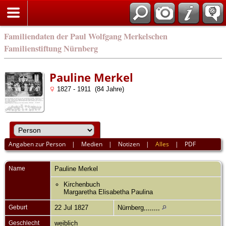
english
Familiendaten der Paul Wolfgang Merkelschen
Familienstiftung Nürnberg
Pauline Merkel
1827 - 1911 (84 Jahre)
Angaben zur Person
|
Medien
|
Notizen
|
Alles
|
PDF
Name
Pauline
Merkel
Kirchenbuch
Margaretha Elisabetha Paulina
Geburt
22 Jul 1827
Nürnberg,,,,,,,,
Geschlecht
weiblich