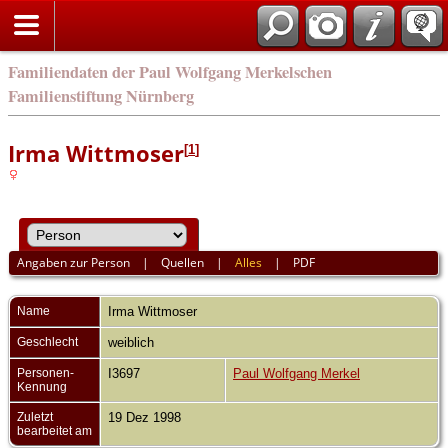
english
Familiendaten der Paul Wolfgang Merkelschen
Familienstiftung Nürnberg
Irma Wittmoser
[
1
]
Angaben zur Person
|
Quellen
|
Alles
|
PDF
Name
Irma
Wittmoser
Geschlecht
weiblich
Personen-
I3697
Paul Wolfgang Merkel
Kennung
Zuletzt
19 Dez 1998
bearbeitet am