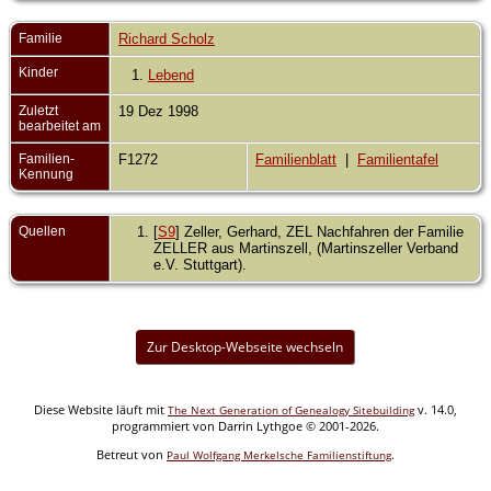
Familie
Richard Scholz
Kinder
1.
Lebend
Zuletzt
19 Dez 1998
bearbeitet am
Familien-
F1272
Familienblatt
|
Familientafel
Kennung
Quellen
[
S9
] Zeller, Gerhard, ZEL Nachfahren der Familie
ZELLER aus Martinszell, (Martinszeller Verband
e.V. Stuttgart).
Zur Desktop-Webseite wechseln
Diese Website läuft mit
v. 14.0,
The Next Generation of Genealogy Sitebuilding
programmiert von Darrin Lythgoe © 2001-2026.
Betreut von
.
Paul Wolfgang Merkelsche Familienstiftung