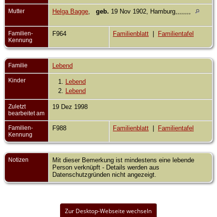
Mutter
Helga Bagge
,
geb.
19 Nov 1902, Hamburg,,,,,,,,
Familien-
F964
Familienblatt
|
Familientafel
Kennung
Familie
Lebend
Kinder
1.
Lebend
2.
Lebend
Zuletzt
19 Dez 1998
bearbeitet am
Familien-
F988
Familienblatt
|
Familientafel
Kennung
Notizen
Mit dieser Bemerkung ist mindestens eine lebende
Person verknüpft - Details werden aus
Datenschutzgründen nicht angezeigt.
Zur Desktop-Webseite wechseln