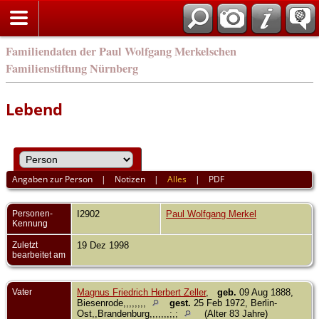
english
Familiendaten der Paul Wolfgang Merkelschen
Familienstiftung Nürnberg
Lebend
Angaben zur Person
|
Notizen
|
Alles
|
PDF
Personen-
I2902
Paul Wolfgang Merkel
Kennung
Zuletzt
19 Dez 1998
bearbeitet am
Vater
Magnus Friedrich Herbert Zeller
,
geb.
09 Aug 1888,
Biesenrode,,,,,,,,
gest.
25 Feb 1972, Berlin-
Ost,,Brandenburg,,,,,,,;,;
(Alter 83 Jahre)