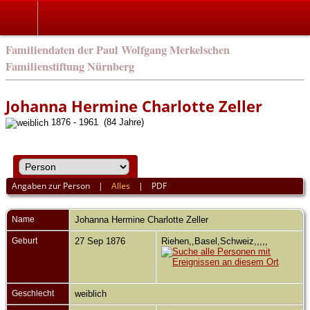
english
Familiendaten der Paul Wolfgang Merkelschen
Familienstiftung Nürnberg
Johanna Hermine Charlotte Zeller
1876 - 1961 (84 Jahre)
Angaben zur Person
|
Alles
|
PDF
Name
Johanna Hermine Charlotte
Zeller
Geburt
27 Sep 1876
Riehen,,Basel,Schweiz,,,,,
Geschlecht
weiblich