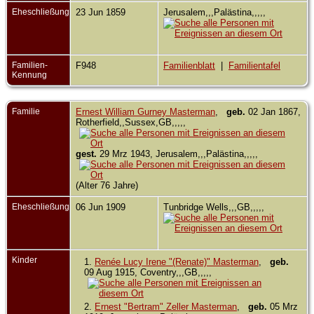
Eheschließung
23 Jun 1859
Jerusalem,,,Palästina,,,,,
Familien-
F948
Familienblatt
|
Familientafel
Kennung
Familie
Ernest William Gurney Masterman
,
geb.
02 Jan 1867,
Rotherfield,,Sussex,GB,,,,,
gest.
29 Mrz 1943, Jerusalem,,,Palästina,,,,,
(Alter 76 Jahre)
Eheschließung
06 Jun 1909
Tunbridge Wells,,,GB,,,,,
Kinder
1.
Renée Lucy Irene "(Renate)" Masterman
,
geb.
09 Aug 1915, Coventry,,,GB,,,,,
2.
Ernest "Bertram" Zeller Masterman
,
geb.
05 Mrz