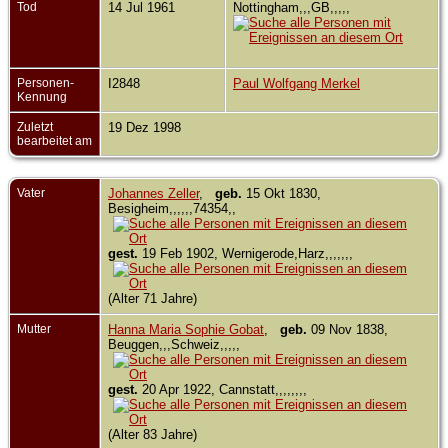
Tod
14 Jul 1961
Nottingham,,,GB,,,,,
Personen-
I2848
Paul Wolfgang Merkel
Kennung
Zuletzt
19 Dez 1998
bearbeitet am
Vater
Johannes Zeller
,
geb.
15 Okt 1830,
Besigheim,,,,,,74354,,
gest.
19 Feb 1902, Wernigerode,Harz,,,,,,,
(Alter 71 Jahre)
Mutter
Hanna Maria Sophie Gobat
,
geb.
09 Nov 1838,
Beuggen,,,Schweiz,,,,,
gest.
20 Apr 1922, Cannstatt,,,,,,,,
(Alter 83 Jahre)