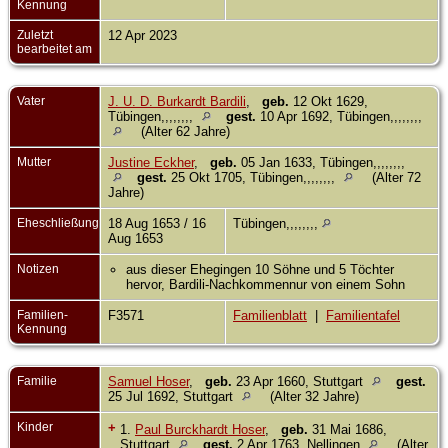
Kennung
Zuletzt
12 Apr 2023
bearbeitet am
Vater
J. U. D. Burkardt Bardili
,
geb.
12 Okt 1629,
Tübingen,,,,,,,,
gest.
10 Apr 1692, Tübingen,,,,,,,,
(Alter 62 Jahre)
Mutter
Justine Eckher
,
geb.
05 Jan 1633, Tübingen,,,,,,,,
gest.
25 Okt 1705, Tübingen,,,,,,,,
(Alter 72
Jahre)
Eheschließung
18 Aug 1653 / 16
Tübingen,,,,,,,,
Aug 1653
Notizen
aus dieser Ehegingen 10 Söhne und 5 Töchter
hervor, Bardili-Nachkommennur von einem Sohn
Familien-
F3571
Familienblatt
|
Familientafel
Kennung
Familie
Samuel Hoser
,
geb.
23 Apr 1660, Stuttgart
gest.
25 Jul 1692, Stuttgart
(Alter 32 Jahre)
Kinder
+
1.
Paul Burckhardt Hoser
,
geb.
31 Mai 1686,
Stuttgart
gest.
2 Apr 1763, Nellingen
(Alter