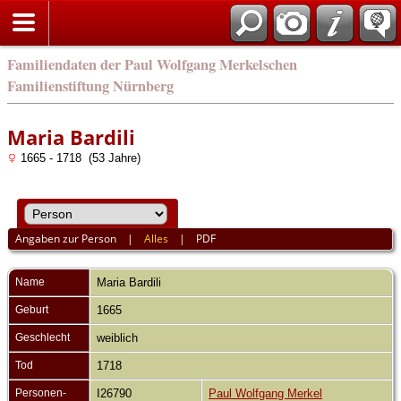
english
Familiendaten der Paul Wolfgang Merkelschen
Familienstiftung Nürnberg
Maria Bardili
1665 - 1718 (53 Jahre)
Angaben zur Person
|
Alles
|
PDF
Name
Maria
Bardili
Geburt
1665
Geschlecht
weiblich
Tod
1718
Personen-
I26790
Paul Wolfgang Merkel