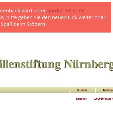
 Datenbank wird unter
merkel-zeller.de
in, bitte geben Sie den neuen Link weiter oder
l Spaß beim Stöbern.
lienstiftung Nürnber
Suchen
Medien
Drucken
Lesezeichen 