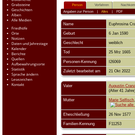
Grabsteine
Person
Vorfahren
Nachko
Geschichten
Angaben zur Person
|
Alles
|
PDF
Alben
Alle Medien
Name
Euphrosina
Cr
Friedhöfe
Orte
Geburt
6 Jan 1590
Notizen
Geschlecht
weiblich
Daten und Jahrestage
Kalender
Tod
25 Mrz 1665
Berichte
Quellen
Personen-Kennung
I26069
Aufbewahrungsorte
Statistik
Zuletzt bearbeitet am
21 Okt 2022
Sprache ändern
Lesezeichen
Kontakt
Vater
Augustin Cran
(Alter 41 Jahr
Mutter
Marie Selfisch
Eheschließung
26 Nov 1577
Familien-Kennung
F11253