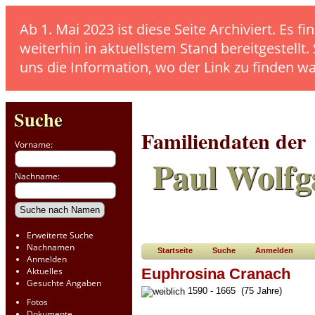
Ab 1. Mai 2023 ist diese Seite Archiviert. E
weiterhin in aktuellstem Stand bereitgestellt.
uns die Information, wo der Link zu finden w
Suche
Familiendaten der
Vorname:
Paul Wolfg
Nachname:
Erweiterte Suche
Nachnamen
Startseite
Suche
Anmelden
Anmelden
Aktuelles
Euphrosina Cranach
Gesuchte Angaben
1590 - 1665 (75 Jahre)
Fotos
Dokumente