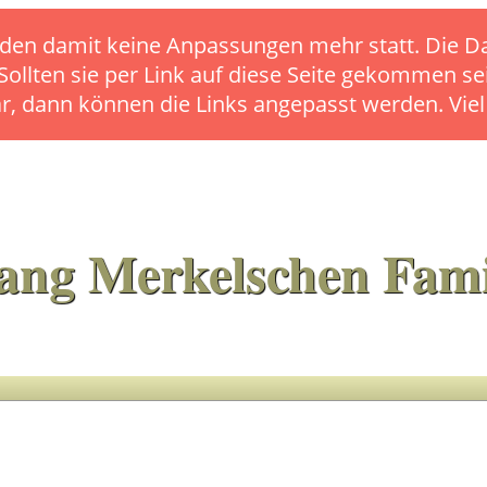
s finden damit keine Anpassungen mehr statt. Die
 Sollten sie per Link auf diese Seite gekommen se
ar, dann können die Links angepasst werden. Vie
ang Merkelschen Fami