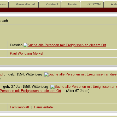
mmen
Verwandtschaft
Zeitstrahl
Familie
GEDCOM
Ände
anach
Dresden
Paul Wolfgang Merkel
ach
,
geb.
1554, Wittenberg
e)
,
geb.
27 Jan 1558, Wittenberg
(Alter 67 Jahre)
Familienblatt
|
Familientafel