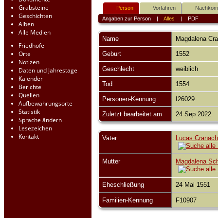
Grabsteine
Person
Vorfahren
Nachko
Geschichten
Angaben zur Person
|
Alles
|
PDF
Alben
Alle Medien
Name
Magdalena
Cr
Friedhöfe
Orte
Geburt
1552
Notizen
Geschlecht
weiblich
Daten und Jahrestage
Kalender
Tod
1554
Berichte
Quellen
Personen-Kennung
I26029
Aufbewahrungsorte
Statistik
Zuletzt bearbeitet am
24 Sep 2022
Sprache ändern
Lesezeichen
Kontakt
Vater
Lucas Cranach
Mutter
Magdalena Sch
Eheschließung
24 Mai 1551
Familien-Kennung
F10907