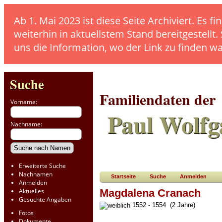
Ab 1. Mai 2023 ist diese Seite Archiviert. E
weiterhin in aktuellstem Stand bereitgestellt.
uns die Information, wo der Link zu finden w
Suche
Familiendaten der
Vorname:
Paul Wolfg
Nachname:
Erweiterte Suche
Nachnamen
Startseite
Suche
Anmelden
Anmelden
Aktuelles
Magdalena Cranach
Gesuchte Angaben
1552 - 1554 (2 Jahre)
Fotos
Dokumente