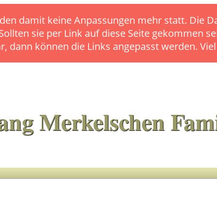
s finden damit keine Anpassungen mehr statt. Die
 Sollten sie per Link auf diese Seite gekommen se
ar, dann können die Links angepasst werden. Vie
ang Merkelschen Fami