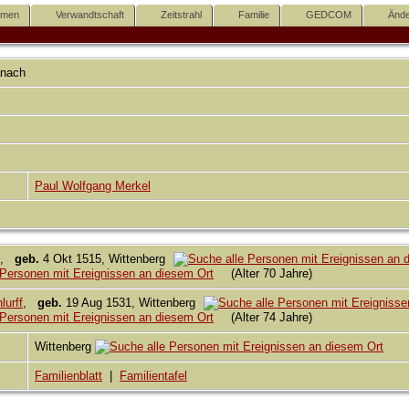
mmen
Verwandtschaft
Zeitstrahl
Familie
GEDCOM
Ände
anach
Paul Wolfgang Merkel
,
geb.
4 Okt 1515, Wittenberg
(Alter 70 Jahre)
lurff
,
geb.
19 Aug 1531, Wittenberg
(Alter 74 Jahre)
Wittenberg
Familienblatt
|
Familientafel