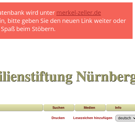
 Datenbank wird unter
merkel-zeller.de
in, bitte geben Sie den neuen Link weiter oder
l Spaß beim Stöbern.
lienstiftung Nürnber
Suchen
Medien
Info
Drucken
Lesezeichen hinzufügen