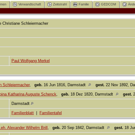
mmen
Verwandtschaft
Zeitstrahl
Familie
GEDCOM
Ände
 Christiane
Schleiermacher
Paul Wolfgang Merkel
h Schleiermacher
,
geb.
16 Jun 1816, Darmstadt
gest.
22 Nov 1892, D
ppina Katharina Auguste Schenck
,
geb.
18 Dez 1820, Darmstadt
gest.
2
Darmstadt
Familienblatt
|
Familientafel
ng.eh. Alexander Wilhelm Brill
,
geb.
20 Sep 1842, Darmstadt
gest.
18 Ju