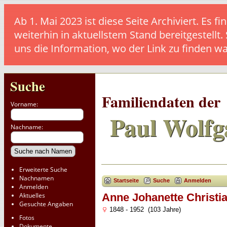
Ab 1. Mai 2023 ist diese Seite Archiviert. E
weiterhin in aktuellstem Stand bereitgestellt.
uns die Information, wo der Link zu finden w
Suche
Familiendaten der
Vorname:
Paul Wolfg
Nachname:
Erweiterte Suche
Nachnamen
Startseite
Suche
Anmelden
Anmelden
Aktuelles
Anne Johanette Christi
Gesuchte Angaben
1848 - 1952 (103 Jahre)
Fotos
Dokumente