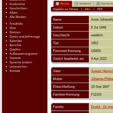
Grabsteine
Person
Vorfahren
Nachko
Geschichten
Angaben zur Person
|
Alles
|
PDF
Alben
Alle Medien
Name
Anne Johanette
Friedhöfe
Geburt
8 Jul 1848
Orte
Notizen
Geschlecht
weiblich
Daten und Jahrestage
Kalender
Tod
1952
Berichte
Quellen
Personen-Kennung
I25855
Aufbewahrungsorte
Statistik
Zuletzt bearbeitet am
9 Apr 2022
Sprache ändern
Lesezeichen
Kontakt
Vater
August Heinric
Mutter
Johanna Phili
Eheschließung
19 Sep 1847
Familien-Kennung
F11163
Familie
Dr.phil.; Dr.-I