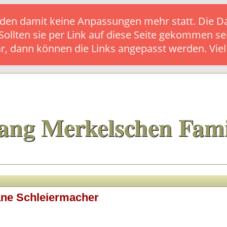
s finden damit keine Anpassungen mehr statt. Die
 Sollten sie per Link auf diese Seite gekommen se
ar, dann können die Links angepasst werden. Vie
ang Merkelschen Fami
ane Schleiermacher