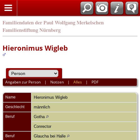
english
Familiendaten der Paul Wolfgang Merkelschen
Familienstiftung Nürnberg
Hieronimus Wigleb
Angaben zur Person
|
Notizen
|
Alles
|
PDF
Name
Hieronimus
Wigleb
Geschlecht
männlich
Beruf
Gotha
Conrector
Beruf
Glaucha bei Halle