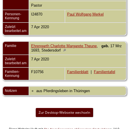
Pastor
Personen-
I24870
Paul Wolfgang Merkel
Kennung
Zuletzt
7 Apr 2020
bearbeitet am
Familie
Ehrengarth Charlotte Margarete Theune
,
geb.
17 Mrz
1693, Stedersdorf
Zuletzt
7 Apr 2020
bearbeitet am
Familien-
F10756
Familienblatt
|
Familientafel
Kennung
Notizen
aus Pferdingsleben in Thüringen
Zur Desktop-Webseite wechseln
Diese Website läuft mit
v. 14.0,
The Next Generation of Genealogy Sitebuilding