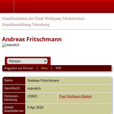
english
Familiendaten der Paul Wolfgang Merkelschen
Familienstiftung Nürnberg
Andreas Fritschmann
Angaben zur Person
|
Alles
|
PDF
Name
Andreas
Fritschmann
Geschlecht
männlich
Personen-
I23821
Paul Wolfgang Merkel
Kennung
Zuletzt
5 Apr 2019
bearbeitet am