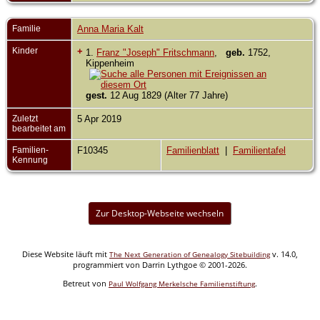
Familie
Anna Maria Kalt
Kinder
+
1.
Franz "Joseph" Fritschmann
,
geb.
1752,
Kippenheim
gest.
12 Aug 1829 (Alter 77 Jahre)
Zuletzt
5 Apr 2019
bearbeitet am
Familien-
F10345
Familienblatt
|
Familientafel
Kennung
Zur Desktop-Webseite wechseln
Diese Website läuft mit
v. 14.0,
The Next Generation of Genealogy Sitebuilding
programmiert von Darrin Lythgoe © 2001-2026.
Betreut von
.
Paul Wolfgang Merkelsche Familienstiftung