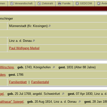
mmen
Verwandtschaft
Zeitstrahl
Familie
GEDCOM
Ände
rschinger
Münnerstadt (Kr. Kissingen)
Linz a. d. Donau
Paul Wolfgang Merkel
Wirsching
,
geb.
1743, Königshofen
gest.
1831 (Alter 88 Jahre)
ders
gest.
1786
Familienblatt
|
Familientafel
gel
,
geb.
25 Jul 1769, angebl. Schweinfurt
gest.
07 Apr 1830, Linz a. 
althasar" Spiegel
,
geb.
20 Aug 1814, Linz a. d. Donau
gest.
28 Jan 188