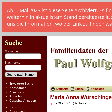
Ab 1. Mai 2023 ist diese Seite Archiviert. E
weiterhin in aktuellstem Stand bereitgestellt.
uns die Information, wo der Link zu finden w
Suche
Familiendaten der
Vorname:
Paul Wolfg
Nachname:
Erweiterte Suche
Nachnamen
Startseite
Suche
Anmelden
Anmelden
Aktuelles
Maria Anna Würschinge
Gesuchte Angaben
1779 - 1861 (82 Jahre)
Fotos
Dokumente