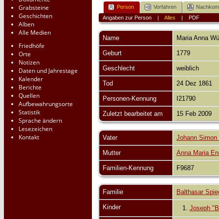
Grabsteine
Person
Vorfahren
Nachko
Geschichten
Angaben zur Person
|
Alles
|
PDF
Alben
Alle Medien
Name
Maria Anna
Wü
Friedhöfe
Geburt
1779
Orte
Notizen
Geschlecht
weiblich
Daten und Jahrestage
Kalender
Tod
24 Dez 1861
Berichte
Quellen
Personen-Kennung
I21790
Aufbewahrungsorte
Statistik
Zuletzt bearbeitet am
15 Feb 2009
Sprache ändern
Lesezeichen
Kontakt
Vater
Johann Simon 
Mutter
Anna Maria En
Familien-Kennung
F9687
Familie
Balthasar Spie
Kinder
1.
Joseph "B