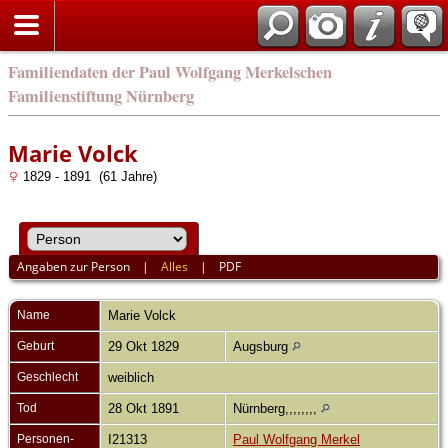
english
Familiendaten der Paul Wolfgang Merkelschen
Familienstiftung Nürnberg
Marie Volck
1829 - 1891 (61 Jahre)
Angaben zur Person
|
Alles
|
PDF
Name
Marie
Volck
Geburt
29 Okt 1829
Augsburg
Geschlecht
weiblich
Tod
28 Okt 1891
Nürnberg,,,,,,,,
Personen-
I21313
Paul Wolfgang Merkel