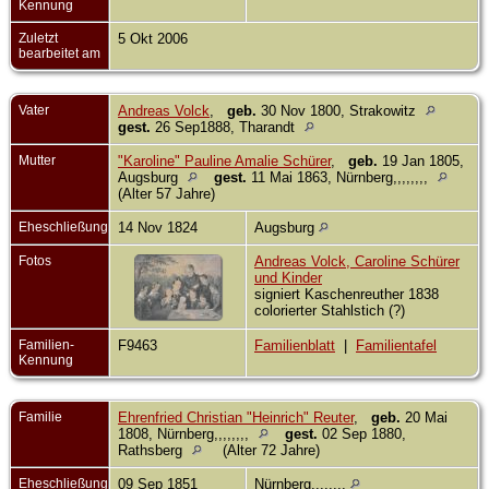
Kennung
Zuletzt
5 Okt 2006
bearbeitet am
Vater
Andreas Volck
,
geb.
30 Nov 1800, Strakowitz
gest.
26 Sep1888, Tharandt
Mutter
"Karoline" Pauline Amalie Schürer
,
geb.
19 Jan 1805,
Augsburg
gest.
11 Mai 1863, Nürnberg,,,,,,,,
(Alter 57 Jahre)
Eheschließung
14 Nov 1824
Augsburg
Fotos
Andreas Volck, Caroline Schürer
und Kinder
signiert Kaschenreuther 1838
colorierter Stahlstich (?)
Familien-
F9463
Familienblatt
|
Familientafel
Kennung
Familie
Ehrenfried Christian "Heinrich" Reuter
,
geb.
20 Mai
1808, Nürnberg,,,,,,,,
gest.
02 Sep 1880,
Rathsberg
(Alter 72 Jahre)
Eheschließung
09 Sep 1851
Nürnberg,,,,,,,,