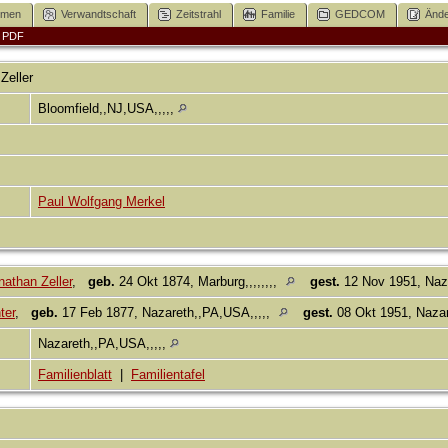
mmen
Verwandtschaft
Zeitstrahl
Familie
GEDCOM
Ände
|
PDF
Zeller
Bloomfield,,NJ,USA,,,,,
Paul Wolfgang Merkel
athan Zeller
,
geb.
24 Okt 1874, Marburg,,,,,,,,
gest.
12 Nov 1951, Naz
ter
,
geb.
17 Feb 1877, Nazareth,,PA,USA,,,,,
gest.
08 Okt 1951, Nazar
Nazareth,,PA,USA,,,,,
Familienblatt
|
Familientafel