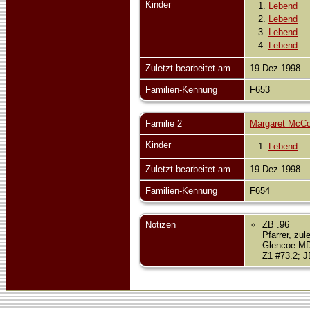
Kinder
1.
Lebend
2.
Lebend
3.
Lebend
4.
Lebend
Zuletzt bearbeitet am
19 Dez 1998
Familien-Kennung
F653
Familie 2
Margaret McCo
Kinder
1.
Lebend
Zuletzt bearbeitet am
19 Dez 1998
Familien-Kennung
F654
Notizen
ZB .96
Pfarrer, zu
Glencoe MD 
Z1 #73.2; J