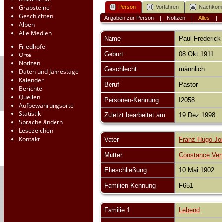
Grabsteine
Person
Vorfahren
Nachko
Geschichten
Angaben zur Person
|
Notizen
|
Alles
Alben
Alle Medien
Name
Paul Frederick
Friedhöfe
Geburt
08 Okt 1911
Orte
Notizen
Geschlecht
männlich
Daten und Jahrestage
Kalender
Beruf
Pastor
Berichte
Quellen
Personen-Kennung
I2058
Aufbewahrungsorte
Statistik
Zuletzt bearbeitet am
19 Dez 1998
Sprache ändern
Lesezeichen
Kontakt
Vater
Franz Hugo Jon
Mutter
Constance Ven
Eheschließung
10 Mai 1902
Familien-Kennung
F651
Familie 1
Lebend