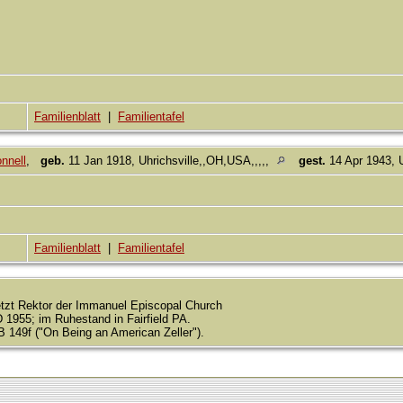
Familienblatt
|
Familientafel
nnell
,
geb.
11 Jan 1918, Uhrichsville,,OH,USA,,,,,
gest.
14 Apr 1943, U
Familienblatt
|
Familientafel
letzt Rektor der Immanuel Episcopal Church
1955; im Ruhestand in Fairfield PA.
B 149f ("On Being an American Zeller").