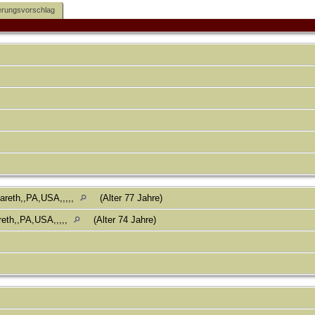
rungsvorschlag
areth,,PA,USA,,,,,
(Alter 77 Jahre)
eth,,PA,USA,,,,,
(Alter 74 Jahre)