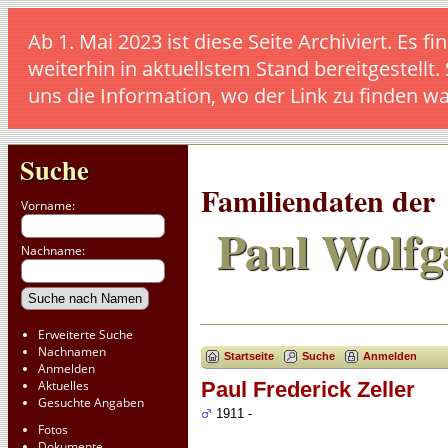
Ab 1. Mai 2023 ist diese Seite Archiviert. E
weiterhin in aktuellstem Stand bereitgestellt.
uns die Information, wo der Link zu finden w
Suche
Familiendaten der
Vorname:
Paul Wolfg
Nachname:
Erweiterte Suche
Nachnamen
Startseite
Suche
Anmelden
Anmelden
Aktuelles
Paul Frederick Zeller
Gesuchte Angaben
1911 -
Fotos
Dokumente