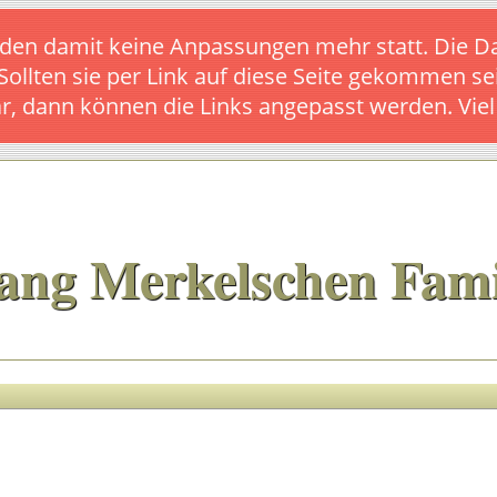
s finden damit keine Anpassungen mehr statt. Die
 Sollten sie per Link auf diese Seite gekommen se
ar, dann können die Links angepasst werden. Vie
ang Merkelschen Fami