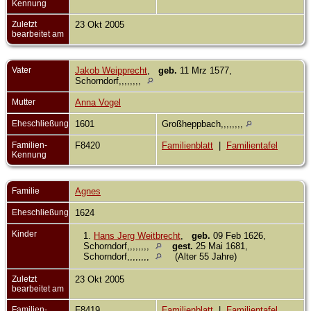
Kennung
Zuletzt
23 Okt 2005
bearbeitet am
Vater
Jakob Weipprecht
,
geb.
11 Mrz 1577,
Schorndorf,,,,,,,,
Mutter
Anna Vogel
Eheschließung
1601
Großheppbach,,,,,,,,
Familien-
F8420
Familienblatt
|
Familientafel
Kennung
Familie
Agnes
Eheschließung
1624
Kinder
1.
Hans Jerg Weitbrecht
,
geb.
09 Feb 1626,
Schorndorf,,,,,,,,
gest.
25 Mai 1681,
Schorndorf,,,,,,,,
(Alter 55 Jahre)
Zuletzt
23 Okt 2005
bearbeitet am
Familien-
F8419
Familienblatt
|
Familientafel