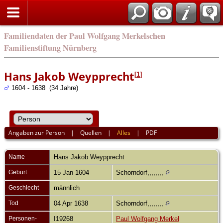
english
Familiendaten der Paul Wolfgang Merkelschen
Familienstiftung Nürnberg
Hans Jakob Weypprecht
[
1
]
1604 - 1638 (34 Jahre)
Angaben zur Person
|
Quellen
|
Alles
|
PDF
Name
Hans Jakob
Weypprecht
Geburt
15 Jan 1604
Schorndorf,,,,,,,,
Geschlecht
männlich
Tod
04 Apr 1638
Schorndorf,,,,,,,,
Personen-
I19268
Paul Wolfgang Merkel