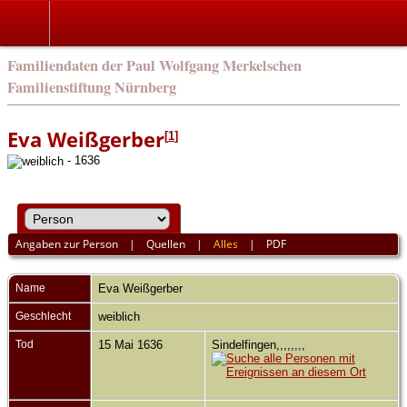
english
Familiendaten der Paul Wolfgang Merkelschen
Familienstiftung Nürnberg
Eva Weißgerber
[
1
]
- 1636
Angaben zur Person
|
Quellen
|
Alles
|
PDF
Name
Eva
Weißgerber
Geschlecht
weiblich
Tod
15 Mai 1636
Sindelfingen,,,,,,,,