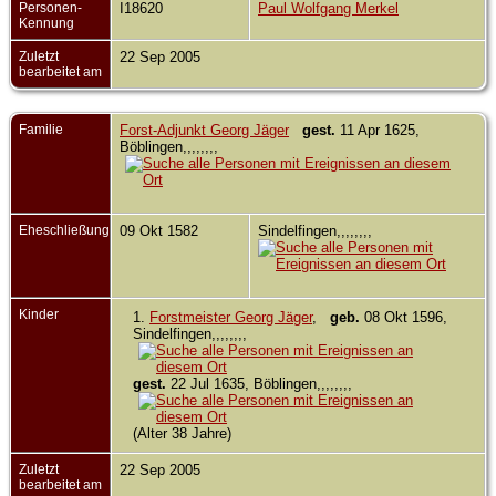
Personen-
I18620
Paul Wolfgang Merkel
Kennung
Zuletzt
22 Sep 2005
bearbeitet am
Familie
Forst-Adjunkt Georg Jäger
gest.
11 Apr 1625,
Böblingen,,,,,,,,
Eheschließung
09 Okt 1582
Sindelfingen,,,,,,,,
Kinder
1.
Forstmeister Georg Jäger
,
geb.
08 Okt 1596,
Sindelfingen,,,,,,,,
gest.
22 Jul 1635, Böblingen,,,,,,,,
(Alter 38 Jahre)
Zuletzt
22 Sep 2005
bearbeitet am