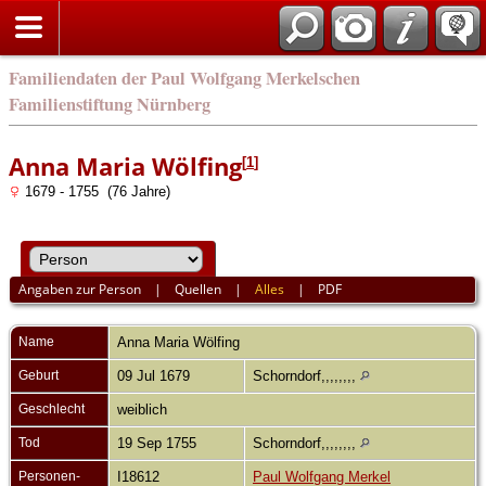
english
Familiendaten der Paul Wolfgang Merkelschen
Familienstiftung Nürnberg
Anna Maria Wölfing
[
1
]
1679 - 1755 (76 Jahre)
Angaben zur Person
|
Quellen
|
Alles
|
PDF
Name
Anna Maria
Wölfing
Geburt
09 Jul 1679
Schorndorf,,,,,,,,
Geschlecht
weiblich
Tod
19 Sep 1755
Schorndorf,,,,,,,,
Personen-
I18612
Paul Wolfgang Merkel