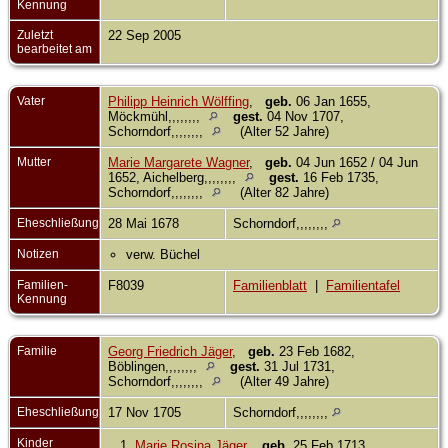
Kennung
Zuletzt
22 Sep 2005
bearbeitet am
Vater
Philipp Heinrich Wölffing
,
geb.
06 Jan 1655,
Möckmühl,,,,,,,,
gest.
04 Nov 1707,
Schorndorf,,,,,,,,
(Alter 52 Jahre)
Mutter
Marie Margarete Wagner
,
geb.
04 Jun 1652 / 04 Jun
1652, Aichelberg,,,,,,,,
gest.
16 Feb 1735,
Schorndorf,,,,,,,,
(Alter 82 Jahre)
Eheschließung
28 Mai 1678
Schorndorf,,,,,,,,
Notizen
verw. Büchel
Familien-
F8039
Familienblatt
|
Familientafel
Kennung
Familie
Georg Friedrich Jäger
,
geb.
23 Feb 1682,
Böblingen,,,,,,,,
gest.
31 Jul 1731,
Schorndorf,,,,,,,,
(Alter 49 Jahre)
Eheschließung
17 Nov 1705
Schorndorf,,,,,,,,
Kinder
1.
Marie Rosina Jäger
,
geb.
25 Feb 1713,