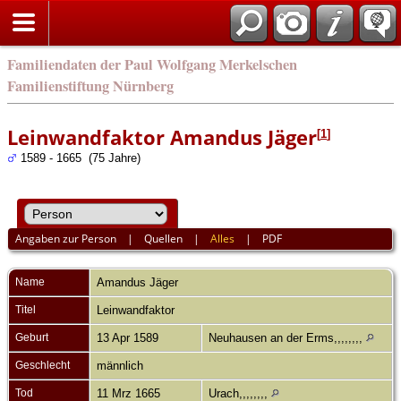
english
Familiendaten der Paul Wolfgang Merkelschen
Familienstiftung Nürnberg
Leinwandfaktor Amandus Jäger
[
1
]
1589 - 1665 (75 Jahre)
Angaben zur Person
|
Quellen
|
Alles
|
PDF
Name
Amandus
Jäger
Titel
Leinwandfaktor
Geburt
13 Apr 1589
Neuhausen an der Erms,,,,,,,,
Geschlecht
männlich
Tod
11 Mrz 1665
Urach,,,,,,,,