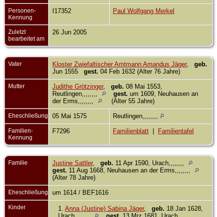
Personen-
I17352
Paul Wolfgang Merkel
Kennung
Zuletzt
26 Jun 2005
bearbeitet am
Vater
Kloster Zwiefaltischer Amtmann Amandus Jäger
,
geb.
Jun 1555
gest.
04 Feb 1632 (Alter 76 Jahre)
Mutter
Judithe Grötzinger
,
geb.
08 Mai 1553,
Reutlingen,,,,,,,,
gest.
um 1609, Neuhausen an
der Erms,,,,,,,,
(Alter 55 Jahre)
Eheschließung
05 Mai 1575
Reutlingen,,,,,,,,
Familien-
F7296
Familienblatt
|
Familientafel
Kennung
Familie
Justine Sattler
,
geb.
11 Apr 1590, Urach,,,,,,,,
gest.
11 Aug 1668, Neuhausen an der Erms,,,,,,,,
(Alter 78 Jahre)
Eheschließung
um 1614 / BEF1616
Kinder
1.
Anna (Justine) Sabina Jäger
,
geb.
18 Jan 1628,
Urach,,,,,,,,
gest.
13 Mrz 1681, Urach,,,,,,,,