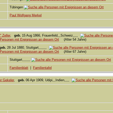
Tübingen
Paul Wolfgang Merkel
 Zeller
,
geb.
15 Aug 1866, Frauenfeld,,,Schweiz,,,,,
(Alter 54 Jahre)
geb.
28 Jul 1880, Stuttgart,,,,,,,,
(Alter 67 Jahre)
Stuttgart,,,,,,,,
Familienblatt
|
Familientafel
r Gekeler
,
geb.
06 Apr 1909, Udipi,,,Indien,,,,,