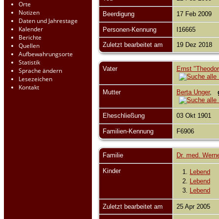
Orte
Notizen
Beerdigung
17 Feb 2009
Daten und Jahrestage
Kalender
Personen-Kennung
I16665
Berichte
Zuletzt bearbeitet am
19 Dez 2018
Quellen
Aufbewahrungsorte
Statistik
Vater
Ernst "Theodor"
Sprache ändern
Lesezeichen
Kontakt
Mutter
Berta Unger
,
Eheschließung
03 Okt 1901
Familien-Kennung
F6906
Familie
Dr. med. Werne
Kinder
1.
Lebend
2.
Lebend
3.
Lebend
Zuletzt bearbeitet am
25 Apr 2005