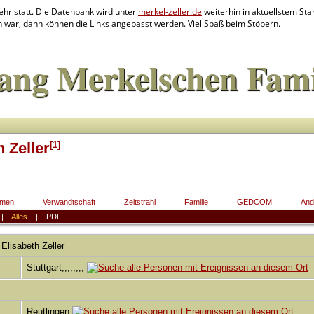
ehr statt. Die Datenbank wird unter
merkel-zeller.de
weiterhin in aktuellstem Stan
en war, dann können die Links angepasst werden. Viel Spaß beim Stöbern.
ang Merkelschen Fami
[
1
]
 Zeller
men
Verwandtschaft
Zeitstrahl
Familie
GEDCOM
Änd
|
Alles
|
PDF
 Elisabeth
Zeller
Stuttgart,,,,,,,,
Reutlingen