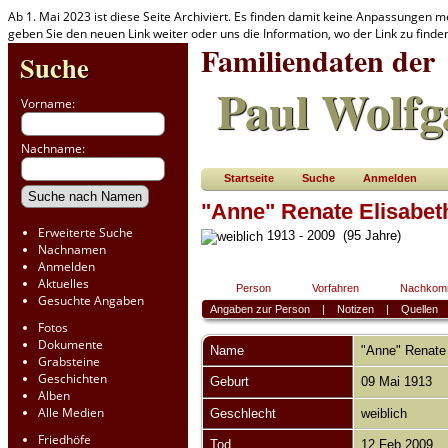
Ab 1. Mai 2023 ist diese Seite Archiviert. Es finden damit keine Anpassungen m
geben Sie den neuen Link weiter oder uns die Information, wo der Link zu find
Familiendaten der
Suche
Paul Wolfg
Vorname:
Nachname:
Startseite
Suche
Anmelden
"Anne" Renate Elisabeth
Erweiterte Suche
1913 - 2009 (95 Jahre)
Nachnamen
Anmelden
Aktuelles
Person
Vorfahren
Nachkom
Gesuchte Angaben
Angaben zur Person
|
Notizen
|
Quellen
Fotos
Dokumente
Name
"Anne" Renate
Grabsteine
Geschichten
Geburt
09 Mai 1913
Alben
Alle Medien
Geschlecht
weiblich
Friedhöfe
Tod
12 Feb 2009