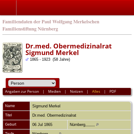
english
Familiendaten der Paul Wolfgang Merkelschen
Familienstiftung Nürnberg
Dr.med. Obermedizinalrat
Sigmund Merkel
1865 - 1923 (58 Jahre)
Angaben zur Person
|
Medien
|
Notizen
|
Alles
|
PDF
Name
Sigmund
Merkel
Titel
Dr.med. Obermedizinalrat
Geburt
06 Jul 1865
Nürnberg,,,,,,,,
Taufe
Nürnberg,,,,,,,,