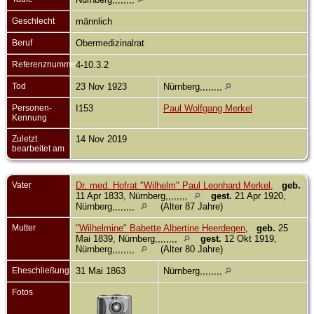
Geschlecht
männlich
Beruf
Obermedizinalrat
Referenznummer
4-10.3.2
Tod
23 Nov 1923
Nürnberg,,,,,,,,
Personen-
I153
Paul Wolfgang Merkel
Kennung
Zuletzt
14 Nov 2019
bearbeitet am
Vater
Dr. med. Hofrat "Wilhelm" Paul Leonhard Merkel
,
geb.
11 Apr 1833, Nürnberg,,,,,,,,
gest.
21 Apr 1920,
Nürnberg,,,,,,,,
(Alter 87 Jahre)
Mutter
"Wilhelmine" Babette Albertine Heerdegen
,
geb.
25
Mai 1839, Nürnberg,,,,,,,,
gest.
12 Okt 1919,
Nürnberg,,,,,,,,
(Alter 80 Jahre)
Eheschließung
31 Mai 1863
Nürnberg,,,,,,,,
Fotos