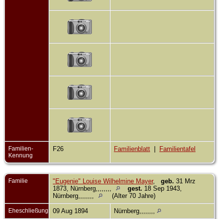
Familien-
F26
Familienblatt
|
Familientafel
Kennung
Familie
"Eugenie" Louise Wilhelmine Mayer
,
geb.
31 Mrz
1873, Nürnberg,,,,,,,,
gest.
18 Sep 1943,
Nürnberg,,,,,,,,
(Alter 70 Jahre)
Eheschließung
09 Aug 1894
Nürnberg,,,,,,,,