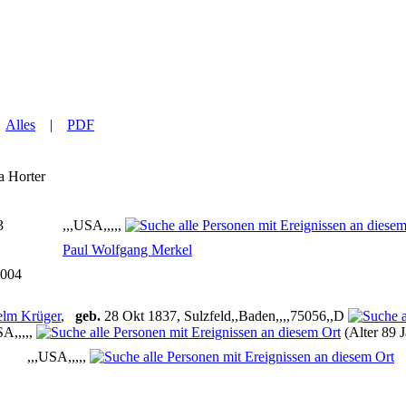
|
Alles
|
PDF
a
Horter
h
3
,,,USA,,,,,
Paul Wolfgang Merkel
2004
elm Krüger
,
geb.
28 Okt 1837, Sulzfeld,,Baden,,,,75056,,D
SA,,,,,
(Alter 89 
,,,USA,,,,,