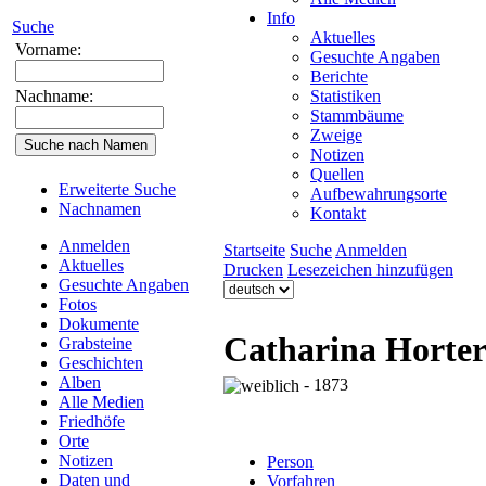
Info
Suche
Aktuelles
Vorname:
Gesuchte Angaben
Berichte
Nachname:
Statistiken
Stammbäume
Zweige
Notizen
Quellen
Erweiterte Suche
Aufbewahrungsorte
Nachnamen
Kontakt
Anmelden
Startseite
Suche
Anmelden
Aktuelles
Drucken
Lesezeichen hinzufügen
Gesuchte Angaben
Fotos
Dokumente
Catharina Horte
Grabsteine
Geschichten
Alben
- 1873
Alle Medien
Friedhöfe
Orte
Notizen
Person
Daten und
Vorfahren