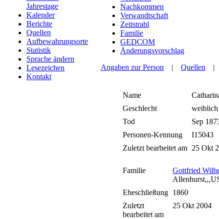
Jahrestage
Nachkommen
Kalender
Verwandtschaft
Berichte
Zeitstrahl
Quellen
Familie
Aufbewahrungsorte
GEDCOM
Statistik
Änderungsvorschlag
Sprache ändern
Angaben zur Person
|
Quellen
Lesezeichen
Kontakt
Name
Catharin
Geschlecht
weiblic
Tod
Sep 187
Personen-Kennung
I15043
Zuletzt bearbeitet am
25 Okt 
Familie
Gottfried Wilh
Allenhurst,,,U
Eheschließung
1860
Zuletzt
25 Okt 2004
bearbeitet am