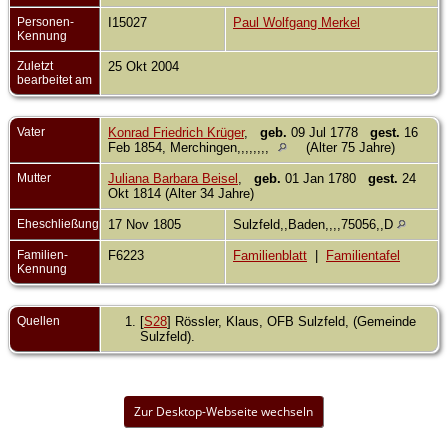
Personen-
I15027
Paul Wolfgang Merkel
Kennung
Zuletzt
25 Okt 2004
bearbeitet am
Vater
Konrad Friedrich Krüger
,
geb.
09 Jul 1778
gest.
16
Feb 1854, Merchingen,,,,,,,,
(Alter 75 Jahre)
Mutter
Juliana Barbara Beisel
,
geb.
01 Jan 1780
gest.
24
Okt 1814 (Alter 34 Jahre)
Eheschließung
17 Nov 1805
Sulzfeld,,Baden,,,,75056,,D
Familien-
F6223
Familienblatt
|
Familientafel
Kennung
Quellen
[
S28
] Rössler, Klaus, OFB Sulzfeld, (Gemeinde
Sulzfeld).
Zur Desktop-Webseite wechseln