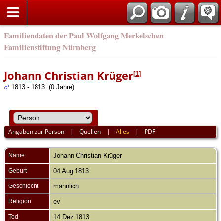
english
Familiendaten der Paul Wolfgang Merkelschen
Familienstiftung Nürnberg
Johann Christian Krüger
[
1
]
1813 - 1813 (0 Jahre)
Angaben zur Person
|
Quellen
|
Alles
|
PDF
Name
Johann Christian
Krüger
Geburt
04 Aug 1813
Geschlecht
männlich
Religion
ev
Tod
14 Dez 1813