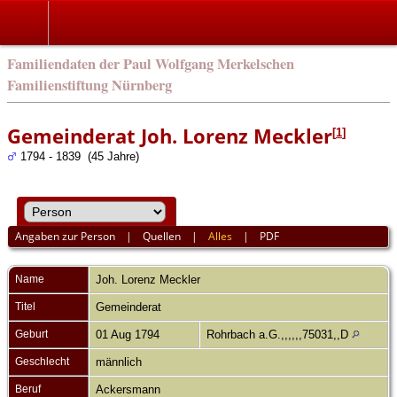
english
Familiendaten der Paul Wolfgang Merkelschen
Familienstiftung Nürnberg
Gemeinderat Joh. Lorenz Meckler
[
1
]
1794 - 1839 (45 Jahre)
Angaben zur Person
|
Quellen
|
Alles
|
PDF
Name
Joh. Lorenz
Meckler
Titel
Gemeinderat
Geburt
01 Aug 1794
Rohrbach a.G.,,,,,,75031,,D
Geschlecht
männlich
Beruf
Ackersmann