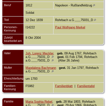
Beruf
1812
Napoleon - Rußlandfeldzug
Soldat
Tod
12 Dez 1839
Rohrbach a.G.,,,,,,75031,,D
Personen-
I14222
Paul Wolfgang Merkel
Kennung
Zuletzt
8 Okt 2004
bearbeitet am
Vater
Joh. Lorenz Meckler
,
geb.
09 Aug 1767, Rohrbach
a.G.,,,,,,75031,,D
gest.
01 Feb 1794, Rohrbach
a.G.,,,,,,75031,,D
(Alter 26 Jahre)
Mutter
Magdalena Bachmann
gest.
31 Jan 1797, Rohrbach
a.G.,,,,,,75031,,D
Eheschließung
um 1793
Familien-
F5982
Familienblatt
|
Familientafel
Kennung
Familie
Maria Sophia Rebel
,
geb.
28 Mai 1803, Rohrbach
a.G.,,,,,,75031,,D
gest.
29 Apr 1866, Rohrbach