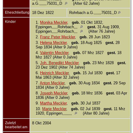
a.G.,,,,,,75031,,D
(Alter 62 Jahre)
Eheschließung
18 Dez 1822
Rohrbach a.G.,,,,,,75031,,D
Kinder
1.
Monika Meckler
,
geb.
01 Okt 1832,
Eppingen,,,,,Rohrbach,,,
gest.
31 Aug 1909,
Eppingen,,,,,Rohrbach,,,
(Alter 76 Jahre)
2.
Franz Peter Meckler
,
geb.
28 Jun 1823
3.
Helena Meckler
,
geb.
18 Aug 1825
gest.
28
Sep 1834 (Alter 9 Jahre)
4.
Valentin Meckler
,
geb.
07 Mrz 1827
gest.
18
Mrz 1827 (Alter 0 Jahre)
5.
Joh. Benedikt Meckler
,
geb.
23 Mrz 1828
gest.
23 Dez 1902 (Alter 74 Jahre)
6.
Heinrich Meckler
,
geb.
15 Jul 1830
gest.
17
Mai 1863 (Alter 32 Jahre)
7.
Anton Meckler
,
geb.
30 Aug 1834
gest.
29 Sep
1834 (Alter 0 Jahre)
8.
Joseph Meckler
,
geb.
18 Mrz 1836
gest.
03 Apr
1836 (Alter 0 Jahre)
9.
Martha Meckler
,
geb.
30 Jul 1837
10.
Marie Meckler
,
geb.
02 Jul 1839
gest.
11 Mrz
1920, Eppingen,,,,,,,,
(Alter 80 Jahre)
Zuletzt
8 Okt 2004
bearbeitet am