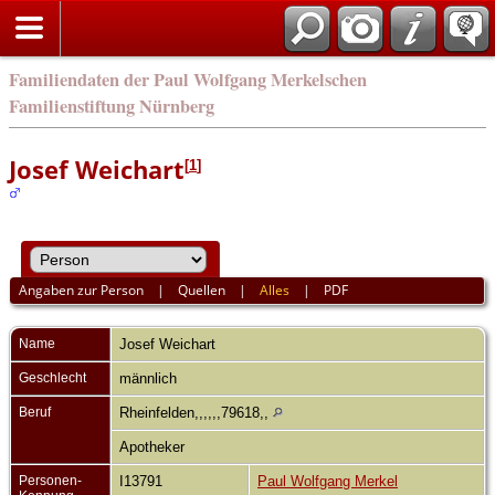
english
Familiendaten der Paul Wolfgang Merkelschen
Familienstiftung Nürnberg
Josef Weichart
[
1
]
Angaben zur Person
|
Quellen
|
Alles
|
PDF
Name
Josef
Weichart
Geschlecht
männlich
Beruf
Rheinfelden,,,,,,79618,,
Apotheker
Personen-
I13791
Paul Wolfgang Merkel