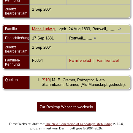
Kennung
Zuletzt
2 Sep 2004
bearbeitet am
Familie
Marie Ludwig
,
geb.
24 Aug 1833, Rottweil,,,,,,,,
Eheschließung
17 Sep 1881
Rottweil,,,,,,,,
Zuletzt
2 Sep 2004
bearbeitet am
Familien-
F5864
Familienblatt
|
Familientafel
Kennung
Quellen
[
S10
] M. E. Cramer, Präzeptor, Klett-
Stammbaum, Cramer, (Als Manuskript gedruckt).
Zur Desktop-Webseite wechseln
Diese Website läuft mit
v. 14.0,
The Next Generation of Genealogy Sitebuilding
programmiert von Darrin Lythgoe © 2001-2026.