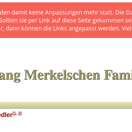
s finden damit keine Anpassungen mehr statt. Die
 Sollten sie per Link auf diese Seite gekommen se
ar, dann können die Links angepasst werden. Vie
ang Merkelschen Fami
[
1
,
2
]
dler