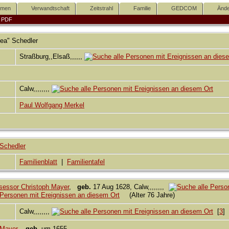
mmen
Verwandtschaft
Zeitstrahl
Familie
GEDCOM
Ände
|
PDF
hea"
Schedler
Straßburg,,Elsaß,,,,,,
Calw,,,,,,,,
Paul Wolfgang Merkel
 Schedler
Familienblatt
|
Familientafel
sessor Christoph Mayer
,
geb.
17 Aug 1628, Calw,,,,,,,,
(Alter 76 Jahre)
Calw,,,,,,,,
[
3
]
 Mayer
,
geb.
um 1655