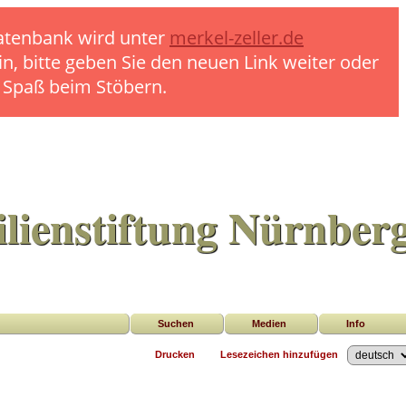
 Datenbank wird unter
merkel-zeller.de
in, bitte geben Sie den neuen Link weiter oder
l Spaß beim Stöbern.
lienstiftung Nürnber
Suchen
Medien
Info
Drucken
Lesezeichen hinzufügen