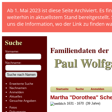
Ab 1. Mai 2023 ist diese Seite Archiviert. E
weiterhin in aktuellstem Stand bereitgestellt.
uns die Information, wo der Link zu finden w
Suche
Familiendaten der
Vorname:
Paul Wolfg
Nachname:
Erweiterte Suche
Nachnamen
Startseite
Suche
Anmelden
Anmelden
Aktuelles
Martha "Dorothea" Sche
Gesuchte Angaben
1631 - 1670 (39 Jahre)
Fotos
Dokumente