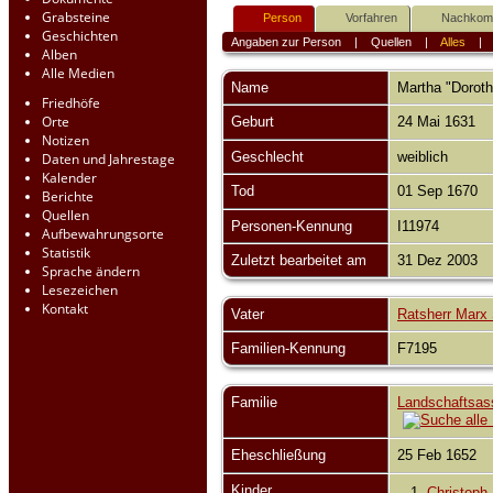
Grabsteine
Person
Vorfahren
Nachko
Geschichten
Angaben zur Person
|
Quellen
|
Alles
Alben
Alle Medien
Name
Martha "Dorot
Friedhöfe
Orte
Geburt
24 Mai 1631
Notizen
Geschlecht
weiblich
Daten und Jahrestage
Kalender
Tod
01 Sep 1670
Berichte
Quellen
Personen-Kennung
I11974
Aufbewahrungsorte
Statistik
Zuletzt bearbeitet am
31 Dez 2003
Sprache ändern
Lesezeichen
Kontakt
Vater
Ratsherr Marx
Familien-Kennung
F7195
Familie
Landschaftsas
Eheschließung
25 Feb 1652
Kinder
1.
Christoph