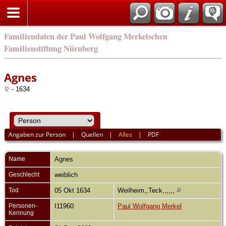
english
Familiendaten der Paul Wolfgang Merkelschen
Familienstiftung Nürnberg
Agnes
- 1634
Angaben zur Person
|
Quellen
|
Alles
|
PDF
Name
Agnes
Geschlecht
weiblich
Tod
05 Okt 1634
Weilheim,,Teck,,,,,,
Personen-
I11960
Paul Wolfgang Merkel
Kennung