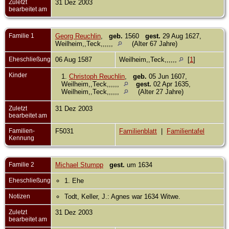
Zuletzt
31 Dez 2003
bearbeitet am
Familie 1
Georg Reuchlin
,
geb.
1560
gest.
29 Aug 1627,
Weilheim,,Teck,,,,,,
(Alter 67 Jahre)
Eheschließung
06 Aug 1587
Weilheim,,Teck,,,,,,
[
1
]
Kinder
1.
Christoph Reuchlin
,
geb.
05 Jun 1607,
Weilheim,,Teck,,,,,,
gest.
02 Apr 1635,
Weilheim,,Teck,,,,,,
(Alter 27 Jahre)
Zuletzt
31 Dez 2003
bearbeitet am
Familien-
F5031
Familienblatt
|
Familientafel
Kennung
Familie 2
Michael Stumpp
gest.
um 1634
Eheschließung
1. Ehe
Notizen
Todt, Keller, J.: Agnes war 1634 Witwe.
Zuletzt
31 Dez 2003
bearbeitet am