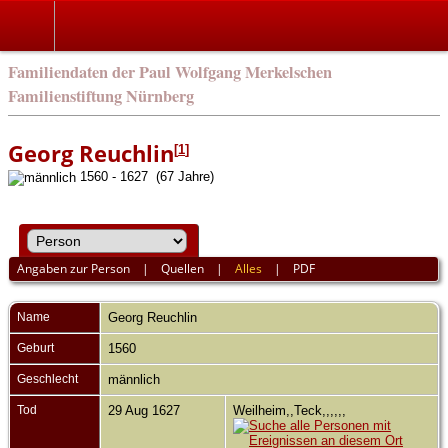
english
Familiendaten der Paul Wolfgang Merkelschen
Familienstiftung Nürnberg
Georg Reuchlin
[
1
]
1560 - 1627 (67 Jahre)
Angaben zur Person
|
Quellen
|
Alles
|
PDF
Name
Georg
Reuchlin
Geburt
1560
Geschlecht
männlich
Tod
29 Aug 1627
Weilheim,,Teck,,,,,,