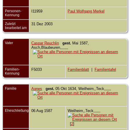
Personen-
I11959
Paul Wolfgang Merkel
Kennung
Zuletzt
31 Dez 2003
bearbeitet am
Vater
Caspar Reuchlin
gest.
Mai 1587,
Asch,Blaubeuren,,,,,,,
Familien-
F5033
Familienblatt
|
Familientafel
Kennung
Familie
Agnes
gest.
05 Okt 1634, Weilheim,,Teck,,,,,,
Eheschließung
06 Aug 1587
Weilheim,,Teck,,,,,,
[
2
]