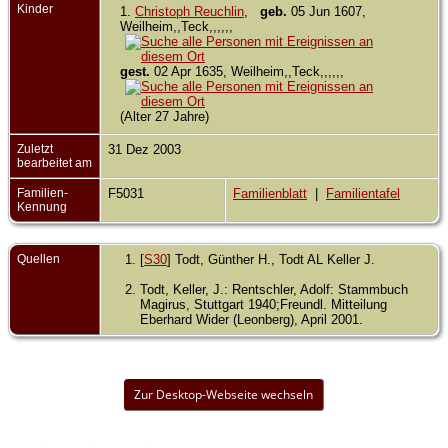
Kinder
1.
Christoph Reuchlin
,
geb.
05 Jun 1607,
Weilheim,,Teck,,,,,,
gest.
02 Apr 1635, Weilheim,,Teck,,,,,,
(Alter 27 Jahre)
Zuletzt
31 Dez 2003
bearbeitet am
Familien-
F5031
Familienblatt
|
Familientafel
Kennung
Quellen
[
S30
] Todt, Günther H., Todt AL Keller J.
Todt, Keller, J.: Rentschler, Adolf: Stammbuch
Magirus, Stuttgart 1940;Freundl. Mitteilung
Eberhard Wider (Leonberg), April 2001.
Zur Desktop-Webseite wechseln