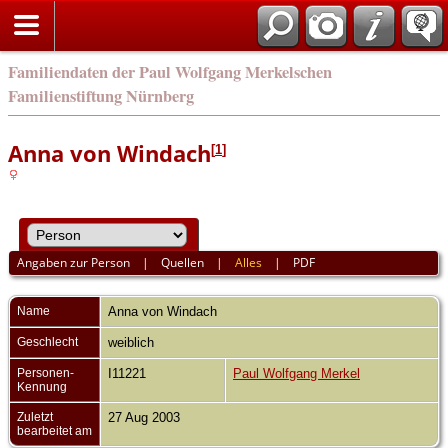
english
Familiendaten der Paul Wolfgang Merkelschen
Familienstiftung Nürnberg
Anna von Windach
[
1
]
Angaben zur Person
|
Quellen
|
Alles
|
PDF
Name
Anna
von Windach
Geschlecht
weiblich
Personen-
I11221
Paul Wolfgang Merkel
Kennung
Zuletzt
27 Aug 2003
bearbeitet am