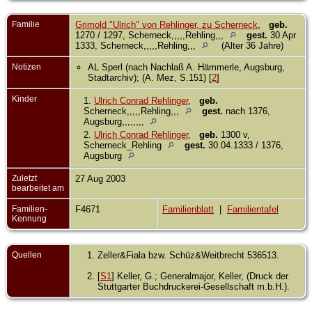
Familie
Grimold "Ulrich" von Rehlinger, zu Scherneck
,
geb.
1270 / 1297, Scherneck,,,,,Rehling,,,
gest.
30 Apr
1333, Scherneck,,,,,Rehling,,,
(Alter 36 Jahre)
Notizen
AL Sperl (nach Nachlaß A. Hämmerle, Augsburg,
Stadtarchiv); (A. Mez, S.151) [
2
]
Kinder
1.
Ulrich Conrad Rehlinger
,
geb.
Scherneck,,,,,Rehling,,,
gest.
nach 1376,
Augsburg,,,,,,,,
2.
Ulrich Conrad Rehlinger
,
geb.
1300 v,
Scherneck_Rehling
gest.
30.04.1333 / 1376,
Augsburg
Zuletzt
27 Aug 2003
bearbeitet am
Familien-
F4671
Familienblatt
|
Familientafel
Kennung
Quellen
Zeller&Fiala bzw. Schüz&Weitbrecht 536513.
[
S1
] Keller, G.; Generalmajor, Keller, (Druck der
Stuttgarter Buchdruckerei-Gesellschaft m.b.H.).