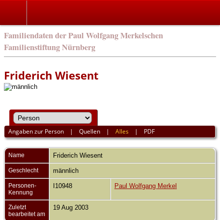
english
Familiendaten der Paul Wolfgang Merkelschen
Familienstiftung Nürnberg
Friderich Wiesent
Angaben zur Person
|
Quellen
|
Alles
|
PDF
Name
Friderich
Wiesent
Geschlecht
männlich
Personen-
I10948
Paul Wolfgang Merkel
Kennung
Zuletzt
19 Aug 2003
bearbeitet am