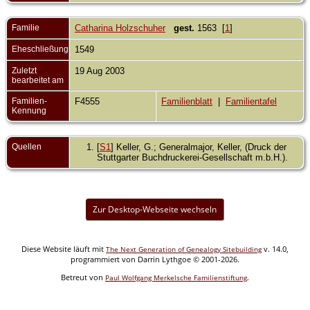
Familie
Catharina Holzschuher
gest.
1563 [
1
]
Eheschließung
1549
Zuletzt
19 Aug 2003
bearbeitet am
Familien-
F4555
Familienblatt
|
Familientafel
Kennung
Quellen
[
S1
] Keller, G.; Generalmajor, Keller, (Druck der
Stuttgarter Buchdruckerei-Gesellschaft m.b.H.).
Zur Desktop-Webseite wechseln
Diese Website läuft mit
v. 14.0,
The Next Generation of Genealogy Sitebuilding
programmiert von Darrin Lythgoe © 2001-2026.
Betreut von
.
Paul Wolfgang Merkelsche Familienstiftung